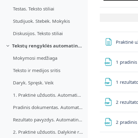
Testas. Teksto stiliai
Studijuok. Stebėk. Mokykis
Diskusijos. Teksto stiliai
Praktinė už
Tekstų rengyklės automatinės priemonės
Derulează
Mokymosi medžiaga
1 pradinis
Teksto ir medijos sritis
1 rezultat
Daryk. Spręsk. Veik
1. Praktinė užduotis. Automatinis turinys
2 rezultat
Pradinis dokumentas. Automatinis turinys
Rezultato pavyzdys. Automatinis turinys
2 pradinis
2. Praktinė užduotis. Dalykinė rodyklė ir objektų numeravimas