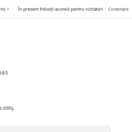
o)‎
În prezent folosiți accesul pentru vizitatori
Conectare
mas
 stilių.