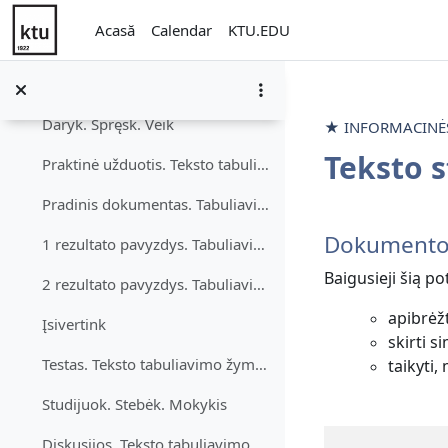
Teksto tabuliavimo žymės
Sari la conţinutul principal
Derulează
Acasă
Calendar
KTU.EDU
Mokymosi medžiaga
Teksto ir medijos sritis
Daryk. Spręsk. Veik
★ INFORMACINĖS 
Teksto st
Praktinė užduotis. Teksto tabuliavimo žymės
Pradinis dokumentas. Tabuliavimas
Contur s
Dokumento n
1 rezultato pavyzdys. Tabuliavimo žymės
Baigusieji šią 
2 rezultato pavyzdys. Tabuliavimo žymės
apibrėžt
Įsivertink
skirti s
Testas. Teksto tabuliavimo žymės
taikyti,
Studijuok. Stebėk. Mokykis
Diskusijos. Teksto tabuliavimo žymės