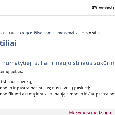
Română ‎(r
TECHNOLOGIJOS išlyginamieji mokymai
Teksto stiliai
iliai
ecțiune
umatytieji stiliai ir naujo stiliaus sukūri
potemę gebės:
i stiliaus sąvoką;
imbolio ir pastrai
pos stilius; nusakyti jų paskirtį;
 modifikuoti esamą ir sukurti naują simbolio ir / ar pastraipos
Mokymosi medžiaga