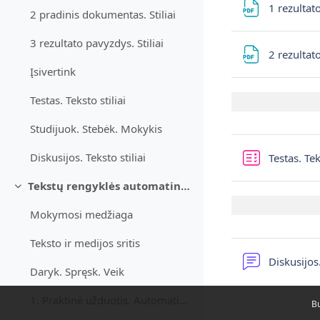
1 rezulta
2 pradinis dokumentas. Stiliai
3 rezultato pavyzdys. Stiliai
2 rezulta
Įsivertink
Testas. Teksto stiliai
Studijuok. Stebėk. Mokykis
Diskusijos. Teksto stiliai
Testas. Te
Tekstų rengyklės automatinės priemonės
Daralt
Mokymosi medžiaga
Teksto ir medijos sritis
Diskusijo
Daryk. Spręsk. Veik
1. Praktinė užduotis. Automatinis turinys
Bu