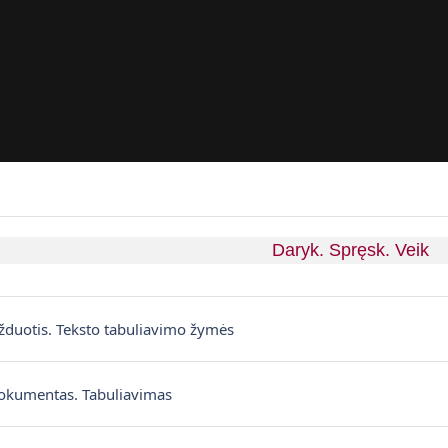
Daryk. Spręsk. Veik
Sayfa
žduotis. Teksto tabuliavimo žymės
Dosya
dokumentas. Tabuliavimas