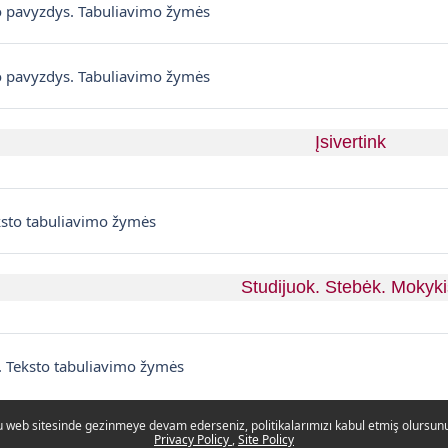
Dosya
to pavyzdys. Tabuliavimo žymės
Dosya
to pavyzdys. Tabuliavimo žymės
Įsivertink
Sınav
ksto tabuliavimo žymės
Studijuok. Stebėk. Mokyki
Forum
s. Teksto tabuliavimo žymės
 web sitesinde gezinmeye devam ederseniz, politikalarımızı kabul etmiş olursun
Privacy Policy
Site Policy