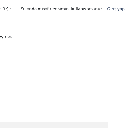
‎(tr)‎
Şu anda misafir erişimini kullanıyorsunuz
Giriş yap
 žymės