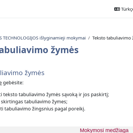
Türkçe 
TECHNOLOGIJOS išlyginamieji mokymai
Teksto tabuliavimo
tabuliavimo žymės
ahatları
uliavimo žymės
ę gebėsite:
i teksto tabuliavimo žymės sąvoką ir jos paskirtį;
 skirtingas tabuliavimo žymes;
ti tabuliavimo žingsnius pagal poreikį.
Mokymosi medžiaga