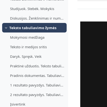
Studijuok. Stebėk. Mokykis
Diskusijos. Ženklinimas ir numeravimas
Teksto tabuliavimo žymės
Daralt
Mokymosi medžiaga
Teksto ir medijos sritis
Daryk. Spręsk. Veik
Praktinė užduotis. Teksto tabuliavimo žymės
Pradinis dokumentas. Tabuliavimas
1 rezultato pavyzdys. Tabuliavimo žymės
2 rezultato pavyzdys. Tabuliavimo žymės
Įsivertink