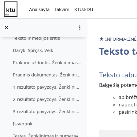
Diskusijos. Bendrosios parinktys ir spausdinimas
Ana içeriğe git
Ana sayfa
Takvim
KTU.EDU
Ženklinimas ir numeravimas
Daralt
Mokymosi medžiaga
Teksto ir medijos sritis
★ INFORMACINĖS 
Teksto 
Daryk. Spręsk. Veik
Praktinė užduotis. Ženklinimas ir numeravimas
Bölüm an
Teksto tab
Pradinis dokumentas. Ženklinimas ir numeravimas
Baigę šią potem
1 rezultato pavyzdys. Ženklinimas ir numeravimas
apibrėžt
2 rezultato pavyzdys. Ženklinimas ir numeravimas
naudoti
3 rezultato pavyzdys. Ženklinimas ir numeravimas
pasirink
Įsivertink
Testas. Ženklinimas ir numeravimas