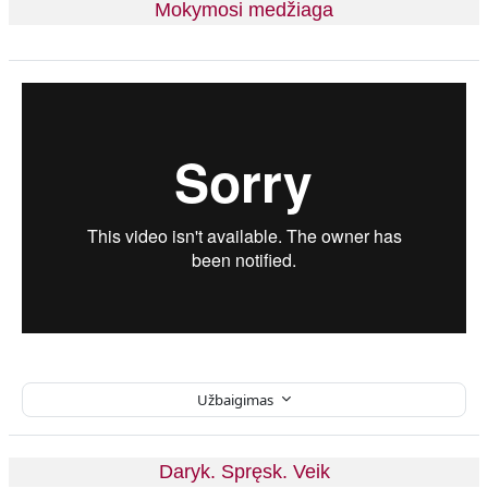
Mokymosi medžiaga
Užbaigimas
Daryk. Spręsk. Veik