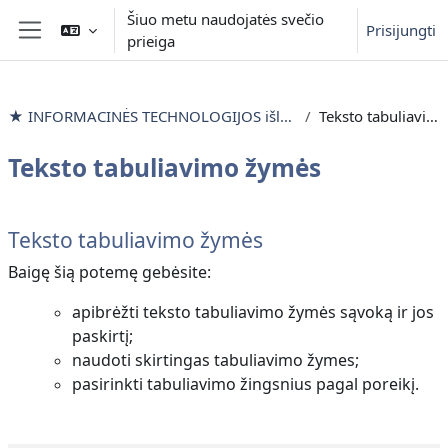
Pereiti į pagrindinį turinį
Šiuo metu naudojatės svečio
Prisijungti
prieiga
Šoninis skydelis
★ INFORMACINĖS TECHNOLOGIJOS išlyginamieji mokymai
Teksto tabuliavimo žymės
Teksto tabuliavimo žymės
Dalies kontūras
Teksto tabuliavimo žymės
Baigę šią potemę gebėsite:
apibrėžti teksto tabuliavimo žymės sąvoką ir jos
paskirtį;
naudoti skirtingas tabuliavimo žymes;
pasirinkti tabuliavimo žingsnius pagal poreikį.