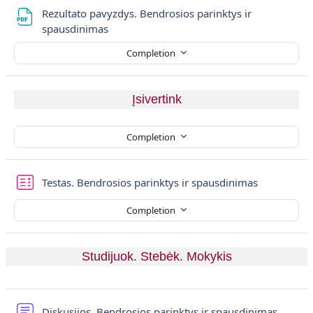
Rezultato pavyzdys. Bendrosios parinktys ir
File
spausdinimas
Completion
Įsivertink
Completion
Quiz
Testas. Bendrosios parinktys ir spausdinimas
Completion
Studijuok. Stebėk. Mokykis
Forum
Diskusijos. Bendrosios parinktys ir spausdinimas