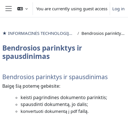
Skip to main content
You are currently using guest access
Log in
Side panel
★ INFORMACINĖS TECHNOLOGIJOS išlyginamieji mokymai
Bendrosios parinktys ir spausdinimas
Bendrosios parinktys ir
spausdinimas
Section outline
Bendrosios parinktys ir spausdinimas
Baigę šią potemę gebėsite:
keisti pagrindines dokumento parinktis;
spausdinti dokumentą, jo dalis;
failą.
konvertuoti dokumentą į pdf