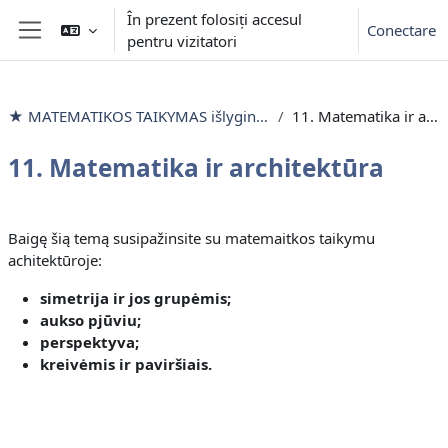
Sari la conţinutul principal
În prezent folosiți accesul
Conectare
pentru vizitatori
Panou lateral
★ MATEMATIKOS TAIKYMAS išlyginamieji mokymai
11. Matematika ir architektūra
11. Matematika ir architektūra
Contur secțiune
Baigę šią temą s
usipažinsite su matemaitkos taikymu
achitektūroje
:
simetrija ir jos grupėmis;
aukso pjūviu;
perspektyva;
kreivėmis ir paviršiais.