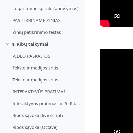
Logaritminė spiralė (aprašymas)
PASITIKRINAME ŽINIAS
Žinių patikrinimo testas
4. Ribų taikymai
Згорнути
VIDEO PASKAITOS
Teksto ir medijos sritis
Teksto ir medijos sritis
INTERAKTYVŪS PRATIMAI
Interaktyvus pratimas nr. 5. Ribos sąvoka
Ribos sąvoka (live script)
Ribos sąvoka (Octave)