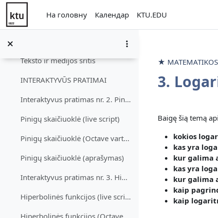
2. Eksponentinių funkcijų taikymai
Перейти до головного вмісту
Згорнути
На головну
Календар
KTU.EDU
VIDEO PASKAITOS
Teksto ir medijos sritis
Teksto ir medijos sritis
★ MATEMATIKOS T
3. Logar
INTERAKTYVŪS PRATIMAI
Interaktyvus pratimas nr. 2. Pinigų skaičiuoklė
Схема р
Baigę šią temą api
Pinigų skaičiuoklė (live script)
kokios loga
Pinigų skaičiuoklė (Octave vartotojams)
kas yra loga
kur galima a
Pinigų skaičiuoklė (aprašymas)
kas yra loga
Interaktyvus pratimas nr. 3. Hiperbolinės funkcijo...
kur galima 
kaip pagrin
Hiperbolinės funkcijos (live script)
kaip logarit
Hiperbolinės funkcijos (Octave vartotojams)