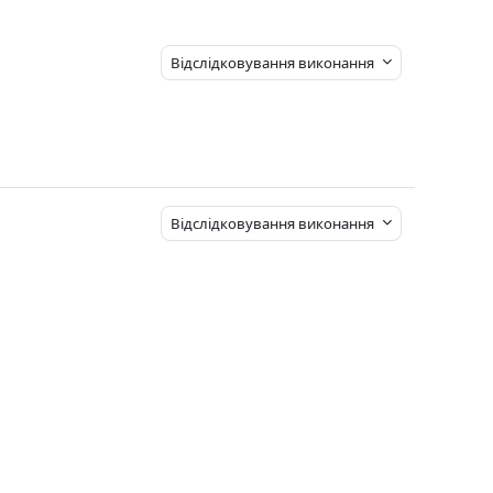
Відслідковування виконання
Відслідковування виконання