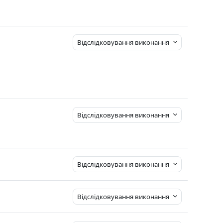
Відслідковування виконання
Відслідковування виконання
Відслідковування виконання
Відслідковування виконання