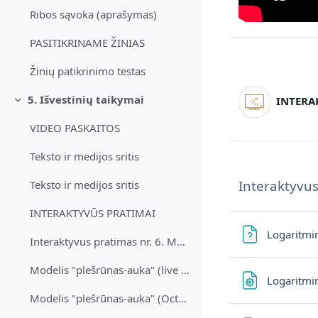
Ribos sąvoka (aprašymas)
PASITIKRINAME ŽINIAS
Žinių patikrinimo testas
5. Išvestinių taikymai
INTERAK
Згорнути
VIDEO PASKAITOS
Teksto ir medijos sritis
Interaktyvus
Teksto ir medijos sritis
INTERAKTYVŪS PRATIMAI
Logaritmin
Interaktyvus pratimas nr. 6. Modelis "plėšrunas-au...
Modelis "plešrūnas-auka" (live script)
Logaritmin
Modelis "plešrūnas-auka" (Octave)