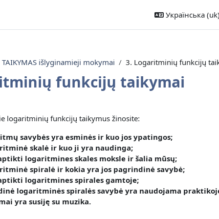
Українська ‎(uk)
AIKYMAS išlyginamieji mokymai
3. Logaritminių funkcijų ta
itminių funkcijų taikymai
озділу
e logaritminių funkcijų taikymus žinosite
:
ritmų savybės yra esminės ir kuo jos ypatingos
;
ritminė skalė ir kuo ji yra naudinga;
ptikti logaritmines skales moksle ir šalia mūsų;
ritminė spiralė ir kokia yra jos pagrindinė savybė;
aptikti logaritmines spirales gamtoje;
dinė logaritminės spiralės savybė yra naudojama praktikoj
mai yra susiję su muzika.