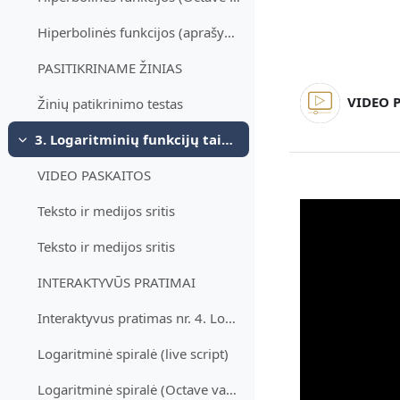
Hiperbolinės funkcijos (aprašymas)
PASITIKRINAME ŽINIAS
VIDEO P
Žinių patikrinimo testas
3. Logaritminių funkcijų taikymai
Згорнути
VIDEO PASKAITOS
Teksto ir medijos sritis
Teksto ir medijos sritis
INTERAKTYVŪS PRATIMAI
Interaktyvus pratimas nr. 4. Logaritminė spiralė
Logaritminė spiralė (live script)
Logaritminė spiralė (Octave vartotojams)