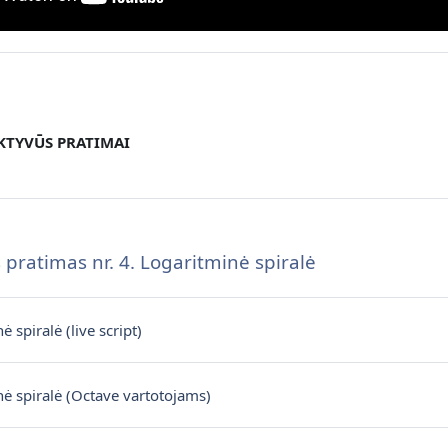
TYVŪS PRATIMAI
 pratimas nr. 4. Logaritminė spiralė
Файл
ė spiralė (live script)
Файл
ė spiralė (Octave vartotojams)