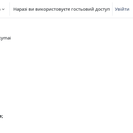
‎
Наразі ви використовуєте гостьовий доступ
Увійти
ikymai
e;