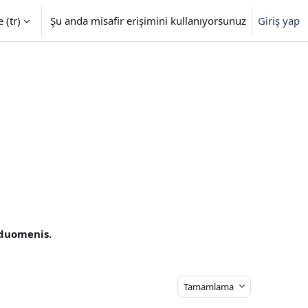
‎(tr)‎
Şu anda misafir erişimini kullanıyorsunuz
Giriş yap
 duomenis.
Tamamlama