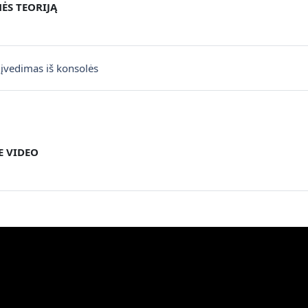
S TEORIJĄ
Dosya
vedimas iš konsolės
 VIDEO