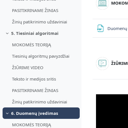
MOKOMĖ
PASITIKRINAME ŽINIAS
Žinių patikrinimo uždaviniai
Duomenų į
5. Tiesiniai algoritmai
Daralt
MOKOMĖS TEORIJĄ
Tiesinių algoritmų pavyzdžiai
ŽIŪRIME
ŽIŪRIME VIDEO
Teksto ir medijos sritis
PASITIKRINAME ŽINIAS
Žinių patikrinimo uždaviniai
6. Duomenų įvedimas
Daralt
MOKOMĖS TEORIJĄ