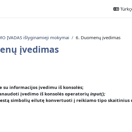
Türkçe 
 ĮVADAS išlyginamieji mokymai
6. Duomenų įvedimas
enų įvedimas
ahatları
e su informacijos įvedimu iš konsolės
;
anaudoti įvedimo iš konsolės operatorių
input();
vestą simbolių eilutę konvertuoti į reikiamo tipo skaitinius