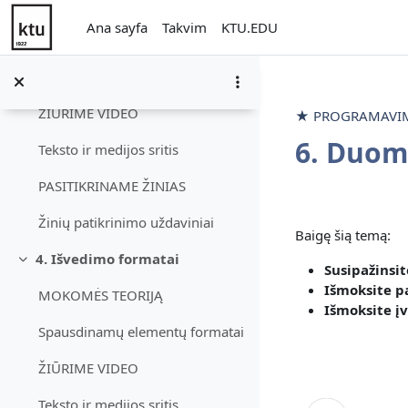
3. Pagrindiniai duomenų tipai
Ana içeriğe git
Daralt
Ana sayfa
Takvim
KTU.EDU
MOKOMĖS TEORIJĄ
Pagrindiniai baziniai duomenų tipai
ŽIŪRIME VIDEO
★ PROGRAMAVIMO
6. Duom
Teksto ir medijos sritis
PASITIKRINAME ŽINIAS
Bölüm an
Žinių patikrinimo uždaviniai
Baigę šią temą:
4. Išvedimo formatai
Daralt
Susipažinsit
Išmoksite
p
MOKOMĖS TEORIJĄ
Išmoksite
į
Spausdinamų elementų formatai
ŽIŪRIME VIDEO
Teksto ir medijos sritis