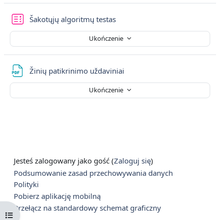
Šakotųjų algoritmų testas
Ukończenie
Plik
Žinių patikrinimo uždaviniai
Ukończenie
Jesteś zalogowany jako gość (
Zaloguj się
)
Podsumowanie zasad przechowywania danych
Polityki
Pobierz aplikację mobilną
Przełącz na standardowy schemat graficzny
Otwórz indeks kursu