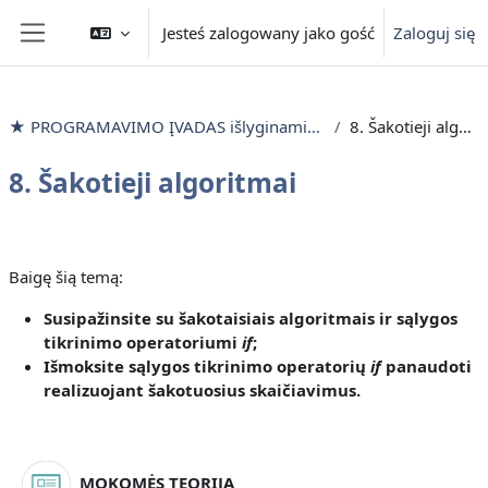
Przejdź do głównej zawartości
Jesteś zalogowany jako gość
Zaloguj się
Panel boczny
★ PROGRAMAVIMO ĮVADAS išlyginamieji mokymai
8. Šakotieji algoritmai
8. Šakotieji algoritmai
Przegląd sekcji
Baigę šią temą:
Susipažinsite
su šakotaisiais algoritmais ir sąlygos
tikrinimo operatoriumi
if
;
Išmoksite
sąlygos tikrinimo operatorių
if
panaudoti
realizuojant šakotuosius skaičiavimus
.
MOKOMĖS TEORIJĄ