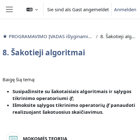
Zum Hauptinhalt
Sie sind als Gast angemeldet
Anmelden
Website-Übersicht
★ PROGRAMAVIMO ĮVADAS išlyginamieji mokymai
8. Šakotieji algoritmai
8. Šakotieji algoritmai
Abschnittsübersicht
Baigę šią temą:
Susipažinsite
su šakotaisiais algoritmais ir sąlygos
tikrinimo operatoriumi
if
;
Išmoksite
sąlygos tikrinimo operatorių
if
panaudoti
realizuojant šakotuosius skaičiavimus
.
MOKOMĖS TEORIJĄ