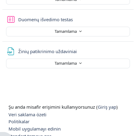
Sınav
Duomenų išvedimo testas
Tamamlama
Dosya
Žinių patikrinimo uždaviniai
Tamamlama
Şu anda misafir erişimini kullanıyorsunuz (
Giriş yap
)
Veri saklama özeti
Politikalar
Mobil uygulamayı edinin
Standart temaya geç