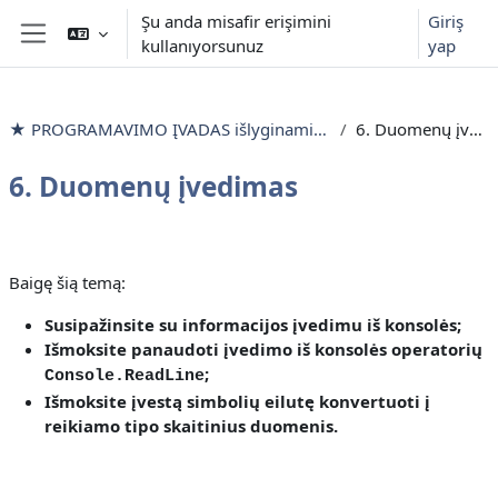
Ana içeriğe git
Şu anda misafir erişimini
Giriş
kullanıyorsunuz
yap
Yan panel
★ PROGRAMAVIMO ĮVADAS išlyginamieji mokymai
6. Duomenų įvedimas
6. Duomenų įvedimas
Bölüm anahatları
Baigę šią temą:
Susipažinsite
su informacijos įvedimu iš konsolės
;
Išmoksite
panaudoti įvedimo iš konsolės operatorių
;
Console.ReadLine
Išmoksite
įvestą simbolių eilutę konvertuoti į
reikiamo tipo skaitinius duomenis.