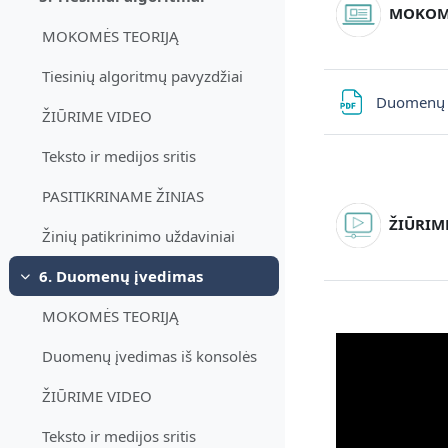
Derulează
MOKOMĖ
MOKOMĖS TEORIJĄ
Tiesinių algoritmų pavyzdžiai
Duomenų į
ŽIŪRIME VIDEO
Teksto ir medijos sritis
PASITIKRINAME ŽINIAS
ŽIŪRIME
Žinių patikrinimo uždaviniai
6. Duomenų įvedimas
Derulează
MOKOMĖS TEORIJĄ
Duomenų įvedimas iš konsolės
ŽIŪRIME VIDEO
Teksto ir medijos sritis