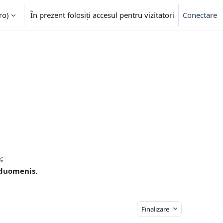
o)‎
În prezent folosiți accesul pentru vizitatori
Conectare
;
e
 duomenis.
Finalizare