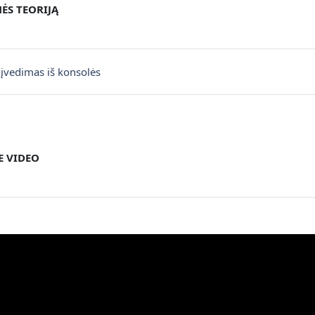
S TEORIJĄ
Fișier
vedimas iš konsolės
 VIDEO