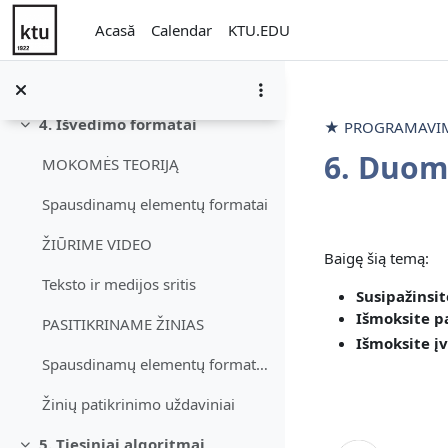
PASITIKRINAME ŽINIAS
Sari la conţinutul principal
Acasă
Calendar
KTU.EDU
Pagrindinių bazinių duomenų tipų testas
Žinių patikrinimo uždaviniai
4. Išvedimo formatai
★ PROGRAMAVIMO
Derulează
6. Duom
MOKOMĖS TEORIJĄ
Spausdinamų elementų formatai
Contur s
ŽIŪRIME VIDEO
Baigę šią temą:
Teksto ir medijos sritis
Susipažinsi
Išmoksite
p
PASITIKRINAME ŽINIAS
Išmoksite
į
Spausdinamų elementų formatų testas
Žinių patikrinimo uždaviniai
5. Tiesiniai algoritmai