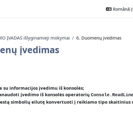
Română ‎(r
 ĮVADAS išlyginamieji mokymai
6. Duomenų įvedimas
enų įvedimas
ecțiune
te
su informacijos įvedimu iš konsolės
;
anaudoti įvedimo iš konsolės operatorių
Console.ReadLin
vestą simbolių eilutę konvertuoti į reikiamo tipo skaitinius