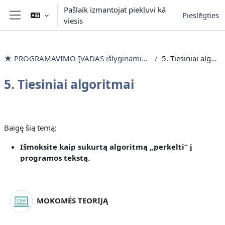
Atvērt galveno saturu
Pašlaik izmantojat piekļuvi kā
Pieslēgties
viesis
Sānu panelis
★ PROGRAMAVIMO ĮVADAS išlyginamieji mokymai
5. Tiesiniai algoritmai
5. Tiesiniai algoritmai
Section outline
Baigę šią temą:
Išmoksite kaip sukurtą algoritmą „perkelti“ į
programos tekstą
.
MOKOMĖS TEORIJĄ