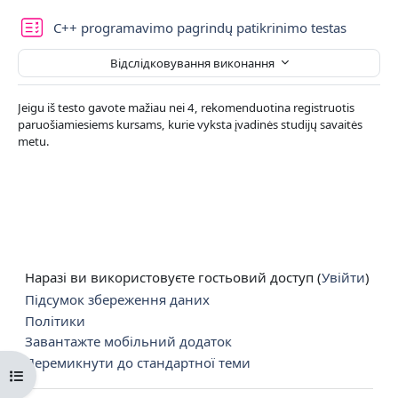
Тест
C++ programavimo pagrindų patikrinimo testas
Відслідковування виконання
Jeigu iš testo gavote mažiau nei 4, rekomenduotina registruotis
paruošiamiesiems kursams, kurie vyksta įvadinės studijų savaitės
metu.
Наразі ви використовуєте гостьовий доступ (
Увійти
)
Підсумок збереження даних
Політики
Завантажте мобільний додаток
Перемикнути до стандартної теми
Відкритий покажчик курсу