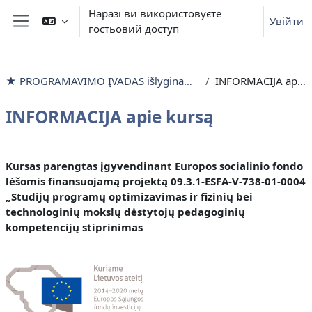
Перейти до головного вмісту
Наразі ви використовуєте
Увійти
гостьовий доступ
Бокова панель
★ PROGRAMAVIMO ĮVADAS išlyginamieji mokymai
INFORMACIJA apie kursą
INFORMACIJA apie kursą
Схема розділу
Kursas parengtas įgyvendinant Europos socialinio fondo
lėšomis finansuojamą projektą 09.3.1-ESFA-V-738-01-0004
„Studijų programų optimizavimas ir fizinių bei
technologinių mokslų dėstytojų pedagoginių
kompetencijų stiprinimas