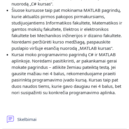
nuorodą „C# kursas“.
Šiuose kursuose taip pat mokinama MATLAB pagrindų,
kurie aktualūs pirmos pakopos pirmakursiams,
studijuojantiems Informatikos fakultete, Matematikos ir
gamtos mokslų fakultete, Elektros ir elektronikos
fakultete bei Mechanikos inžinerijos ir dizaino fakultete.
Norėdami peržiūrėti kurso medžiagą, paspauskite
puslapio viršuje esančią nuorodą „MATLAB kursas“.
Kursai moko programavimo pagrindų C# ir MATLAB
aplinkoje. Norėdami pasitikrinti, ar pakankamai gerai
mokate pagrindus – atlikite žemiau pateiktą testą. Jei
gausite mažiau nei 4 balus, rekomenduojame praeiti
pasirinktą programavimo įvado kursą. Kursas taip pat
duos naudos tiems, kurie gavo daugiau nei 4 balus, bet
nori susipažinti su konkrečia programavimo aplinka.
Форум
Skelbimai