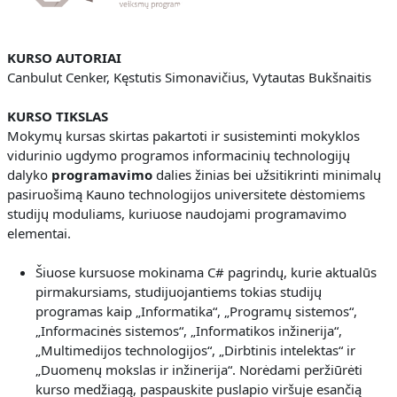
KURSO AUTORIAI
Canbulut Cenker, Kęstutis Simonavičius, Vytautas Bukšnaitis
KURSO TIKSLAS
Mokymų kursas skirtas pakartoti ir susisteminti mokyklos
vidurinio ugdymo programos informacinių technologijų
dalyko
programavimo
dalies žinias bei užsitikrinti minimalų
pasiruošimą Kauno technologijos universitete dėstomiems
studijų moduliams, kuriuose naudojami programavimo
elementai.
Šiuose kursuose mokinama C# pagrindų, kurie aktualūs
pirmakursiams, studijuojantiems tokias studijų
programas kaip „Informatika“, „Programų sistemos“,
„Informacinės sistemos“, „Informatikos inžinerija“,
„Multimedijos technologijos“, „Dirbtinis intelektas“ ir
„Duomenų mokslas ir inžinerija“. Norėdami peržiūrėti
kurso medžiagą, paspauskite puslapio viršuje esančią