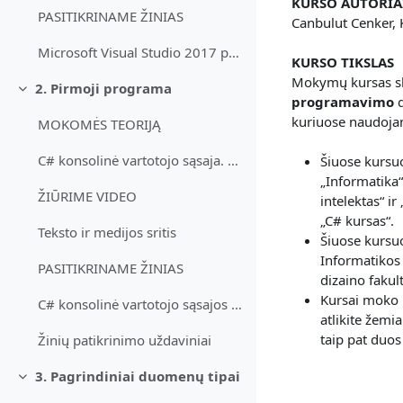
KURSO AUTORIA
PASITIKRINAME ŽINIAS
Canbulut Cenker, 
Microsoft Visual Studio 2017 programavimo aplinkos testas
KURSO TIKSLAS
Mokymų kursas ski
2. Pirmoji programa
Collapse
programavimo
d
kuriuose naudoja
MOKOMĖS TEORIJĄ
C# konsolinė vartotojo sąsaja. Pirmoji programa
Šiuose kursu
„Informatika“
ŽIŪRIME VIDEO
intelektas“ i
„C# kursas“.
Teksto ir medijos sritis
Šiuose kursu
Informatikos 
PASITIKRINAME ŽINIAS
dizaino faku
Kursai moko 
C# konsolinė vartotojo sąsajos testas
atlikite žemi
taip pat duos
Žinių patikrinimo uždaviniai
3. Pagrindiniai duomenų tipai
Collapse