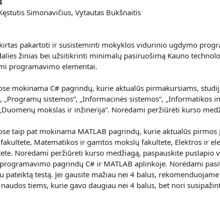
I
Kęstutis Simonavičius, Vytautas Bukšnaitis
rtas pakartoti ir susisteminti mokyklos vidurinio ugdymo progr
alies žinias bei užsitikrinti minimalų pasiruošimą Kauno technol
mi programavimo elementai.
ose mokinama C# pagrindų, kurie aktualūs pirmakursiams, studij
, „Programų sistemos“, „Informacinės sistemos“, „Informatikos inž
r „Duomenų mokslas ir inžinerija“. Norėdami peržiūrėti kurso med
ose taip pat mokinama MATLAB pagrindų, kurie aktualūs pirmos 
fakultete, Matematikos ir gamtos mokslų fakultete, Elektros ir ele
ltete. Norėdami peržiūrėti kurso medžiagą, paspauskite puslapio 
programavimo pagrindų C# ir MATLAB aplinkoje. Norėdami pasiti
au pateiktą testą. Jei gausite mažiau nei 4 balus, rekomenduojam
 naudos tiems, kurie gavo daugiau nei 4 balus, bet nori susipaži