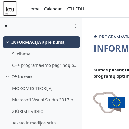
Skip to main content
Home
Calendar
KTU.EDU
★ PROGRAMAVIMO
INFORMACIJA apie kursą
Collapse
INFORMA
Skelbimai
Section 
C++ programavimo pagrindų patikrinimo testas
Kursas parengta
programų optimi
C# kursas
Collapse
MOKOMĖS TEORIJĄ
Microsoft Visual Studio 2017 programavimo aplinka
ŽIŪRIME VIDEO
Teksto ir medijos sritis