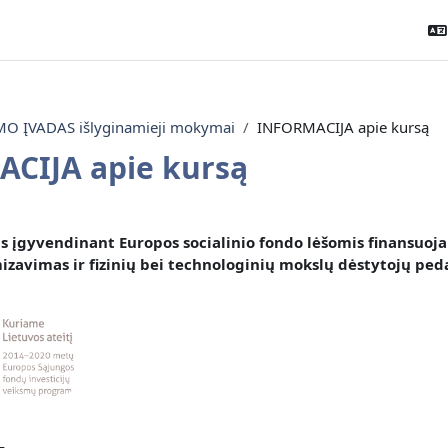
 ĮVADAS išlyginamieji mokymai
INFORMACIJA apie kursą
CIJA apie kursą
outline
s įgyvendinant Europos socialinio fondo lėšomis finansuoja
zavimas ir fizinių bei technologinių mokslų dėstytojų pe