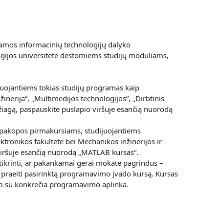
amos informacinių technologijų dalyko
ogijos universitete dėstomiems studijų moduliams,
uojantiems tokias studijų programas kaip
inerija“, „Multimedijos technologijos“, „Dirbtinis
žiagą, paspauskite puslapio viršuje esančią nuorodą
pakopos pirmakursiams, studijuojantiems
ktronikos fakultete bei Mechanikos inžinerijos ir
viršuje esančią nuorodą „MATLAB kursas“.
krinti, ar pakankamai gerai mokate pagrindus –
e praeiti pasirinktą programavimo įvado kursą. Kursas
nti su konkrečia programavimo aplinka.