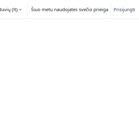
uvių ‎(lt)‎
Šiuo metu naudojatės svečio prieiga
Prisijungti