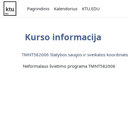
Pereiti į pagrindinį turinį
Pagrindinis
Kalendorius
KTU.EDU
Kurso informacija
TMNT582006 Statybos saugos ir sveikatos koordina
Neformalaus švietimo programa TMNT582006