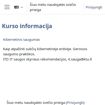
Pereiti į pagrindinį turinį
Šiuo metu naudojatės svečio
Prisijungti
prieiga
Šoninis skydelis
Kurso informacija
Kibernetinis saugumas
Kaip atpažinti sukčių kibernetinėje erdvėje. Gerosios
saugumo praktikos.
ITD IT saugos skyriaus rekomendacijos, it.sauga@ktu.lt
Šiuo metu naudojatės svečio prieiga (
Prisijungti
)