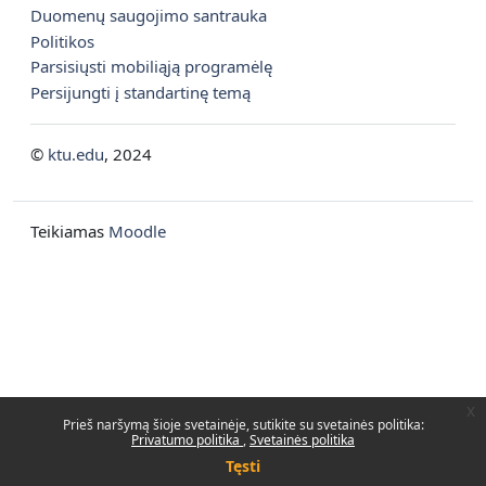
Duomenų saugojimo santrauka
Politikos
Parsisiųsti mobiliąją programėlę
Persijungti į standartinę temą
©
ktu.edu
, 2024
Teikiamas
Moodle
x
Prieš naršymą šioje svetainėje, sutikite su svetainės politika:
Privatumo politika
Svetainės politika
Tęsti