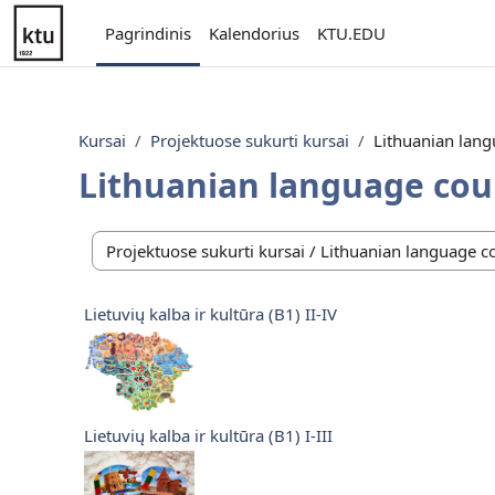
Pereiti į pagrindinį turinį
Pagrindinis
Kalendorius
KTU.EDU
Kursai
Projektuose sukurti kursai
Lithuanian lang
Lithuanian language cou
Kursų kategorijos
Lietuvių kalba ir kultūra (B1) II-IV
Lietuvių kalba ir kultūra (B1) I-III