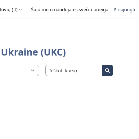
uvių ‎(lt)‎
Šiuo metu naudojatės svečio prieiga
Prisijungti
 Ukraine (UKC)
Ieškoti kursų
Ieškoti kursų