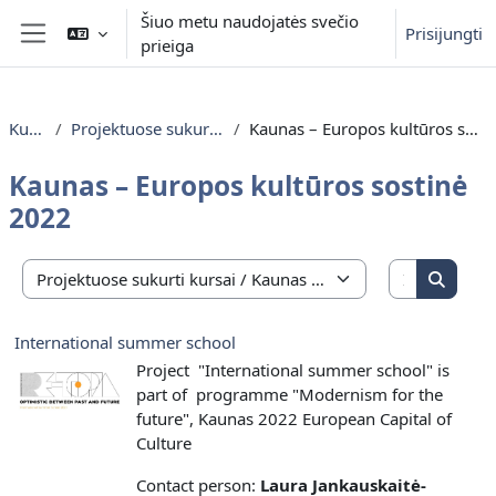
Pereiti į pagrindinį turinį
Šiuo metu naudojatės svečio
Prisijungti
prieiga
Šoninis skydelis
Kursai
Projektuose sukurti kursai
Kaunas – Europos kultūros sostinė 2022
Kaunas – Europos kultūros sostinė
2022
Ieškoti ku
Kursų kategorijos
Ieškoti
International summer school
Project "International summer school" is
part of programme "Modernism for the
future", Kaunas 2022 European Capital of
Culture
Contact person:
Laura Jankauskaitė-