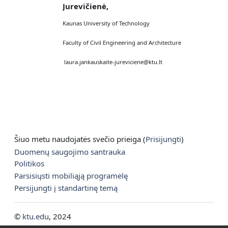
Jurevičienė,
Kaunas University of Technology
Faculty of Civil Engineering and Architecture
laura.jankauskaite-
jureviciene@ktu.lt
Šiuo metu naudojatės svečio prieiga (
Prisijungti
)
Duomenų saugojimo santrauka
Politikos
Parsisiųsti mobiliąją programėlę
Persijungti į standartinę temą
©
ktu.edu
, 2024