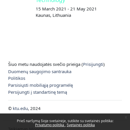
15 March 2021 - 21 May 2021
Kaunas, Lithuania
Šiuo metu naudojatės svečio prieiga (
Prisijungti
)
Duomenų saugojimo santrauka
Politikos
Parsisiųsti mobiliąją programėlę
Persijungti į standartinę temą
©
ktu.edu
, 2024
x
Prieš naršymą šioje svetainėje, sutikite su svetainės politika:
Privatumo politika
Svetainės politika
Teikiamas
Moodle