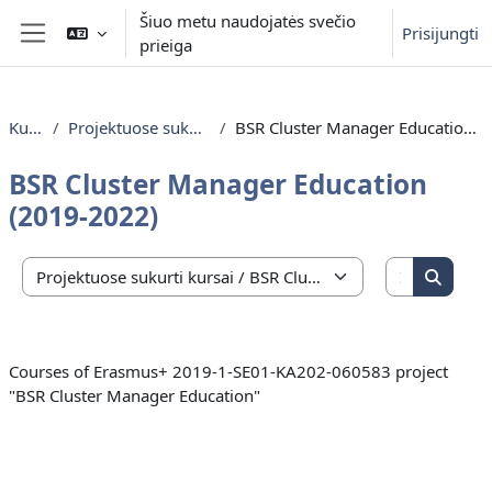
Pereiti į pagrindinį turinį
Šiuo metu naudojatės svečio
Prisijungti
prieiga
Šoninis skydelis
Kursai
Projektuose sukurti kursai
BSR Cluster Manager Education (2019-2022)
BSR Cluster Manager Education
(2019-2022)
Ieškoti ku
Kursų kategorijos
Ieškoti
Courses of Erasmus+ 2019-1-SE01-KA202-060583 project
"BSR Cluster Manager Education"