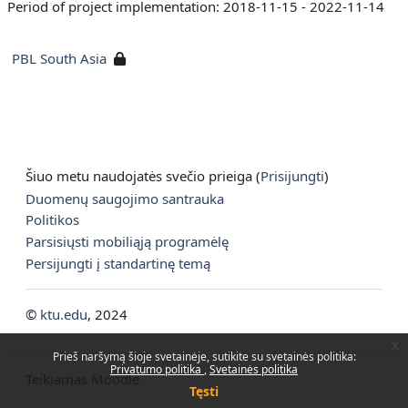
Period of project implementation: 2018-11-15 - 2022-11-14
PBL South Asia
Šiuo metu naudojatės svečio prieiga (
Prisijungti
)
Duomenų saugojimo santrauka
Politikos
Parsisiųsti mobiliąją programėlę
Persijungti į standartinę temą
©
ktu.edu
, 2024
x
Prieš naršymą šioje svetainėje, sutikite su svetainės politika:
Privatumo politika
Svetainės politika
Teikiamas
Moodle
Tęsti