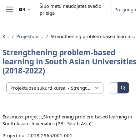
Pereiti į pagrindinį turinį
Šiuo metu naudojatės svečio
Prisijungti
prieiga
Šoninis skydelis
Kursai
Projektuose sukurti kursai
Strengthening problem-based learning in South Asian Universities (2018-2022)
Strengthening problem-based
learning in South Asian Universities
(2018-2022)
Ieškoti ku
Kursų kategorijos
Ieškoti
Erasmus+ project „Strengthening problem-based learning in
South Asian Universities (PBL South Asia)“
Project no.: 2018-2965/001-001