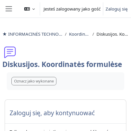
Przejdź do głównej zawartości
Jesteś zalogowany jako gość
Zaloguj się
Panel boczny
★ INFORMACINĖS TECHNOLOGIJOS išlyginamieji mokymai
Koordinatės formulėse
Diskusijos. Koordinatės formulėse
Diskusijos. Koordinatės formulėse
Wymagania zaliczenia
Oznacz jako wykonane
Zaloguj się, aby kontynuować