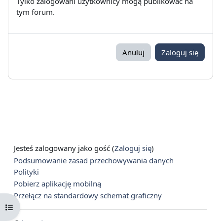
Tylko zalogowani użytkownicy mogą publikować na
tym forum.
Anuluj
Zaloguj się
Jesteś zalogowany jako gość (
Zaloguj się
)
Podsumowanie zasad przechowywania danych
Polityki
Pobierz aplikację mobilną
Przełącz na standardowy schemat graficzny
Otwórz indeks kursu