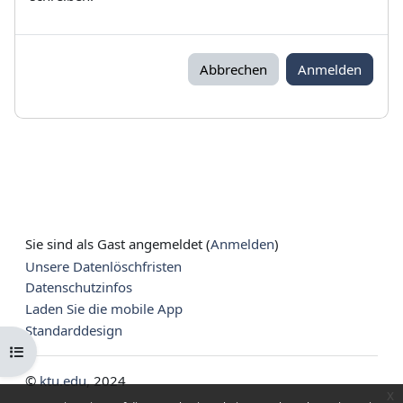
Abbrechen
Anmelden
Sie sind als Gast angemeldet (
Anmelden
)
Unsere Datenlöschfristen
Datenschutzinfos
Laden Sie die mobile App
Standarddesign
Kursindex öffnen
©
ktu.edu
, 2024
x