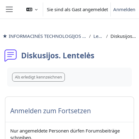
Zum Hauptinhalt
Sie sind als Gast angemeldet
Anmelden
Website-Übersicht
★ INFORMACINĖS TECHNOLOGIJOS išlyginamieji mokymai
Lentelės
Diskusijos. Lentelės
Diskusijos. Lentelės
Abschlussbedingungen
Als erledigt kennzeichnen
Anmelden zum Fortsetzen
Nur angemeldete Personen dürfen Forumsbeiträge
schreiben.