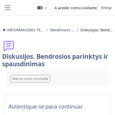
Ir para o conteúdo principal
A aceder como visitante
Entrar
Painel lateral
★ INFORMACINĖS TECHNOLOGIJOS išlyginamieji mokymai
Bendrosios parinktys ir spausdinimas
Diskusijos. Bendrosios parinktys ir spausdinimas
Diskusijos. Bendrosios parinktys ir
spausdinimas
Requisitos de conclusão
Marcar como concluída
Autentique-se para continuar