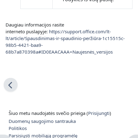
Daugiau informacijos rasite
interneto puslapyje:
https://support.office.com/lt-
lt/article/Spausdinimas-ir-spaudinio-peržiūra-1c15515c-
98b5-4421-baa9-
68b7a870398a#ID0EAACAAA=Naujesnės_versijos
Šiuo metu naudojatės svečio prieiga (
Prisijungti
)
Duomenų saugojimo santrauka
Politikos
Parsisiųsti mobiliąją programėlę