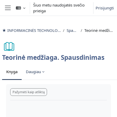
Pereiti į pagrindinį turinį
Šiuo metu naudojatės svečio
Prisijungti
prieiga
Šoninis skydelis
★ INFORMACINĖS TECHNOLOGIJOS išlyginamieji mokymai
Spausdinimas
Teorinė medžiaga. Spausdinimas
Teorinė medžiaga. Spausdinimas
Knyga
Daugiau
Užbaigimo reikalavimai
Pažymėti kaip atliktą