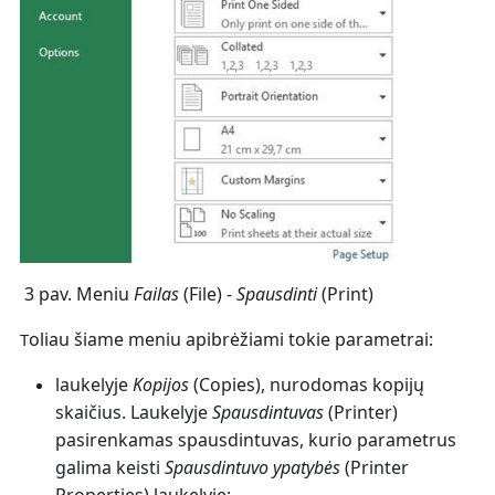
3 pav. Meniu
Failas
(File) -
Spausdinti
(Print)
oliau šiame meniu apibrėžiami tokie parametrai:
T
laukelyje
Kopijos
(Copies),
nurodomas kopijų
skaičius. Laukelyje
Spausdintuvas
(Printer)
pasirenkamas spausdintuvas, kurio parametrus
galima keisti
Spausdintuvo ypatybės
(Printer