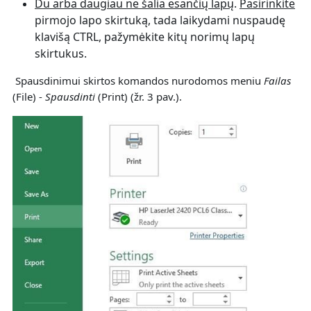
Du arba daugiau ne šalia esančių lapų
.
Pasirinkite
pirmojo lapo skirtuką, tada laikydami nuspaudę
klavišą CTRL, pažymėkite kitų norimų lapų
skirtukus.
Spausdinimui skirtos komandos nurodomos meniu
Failas
(File) -
Spausdinti
(Print) (žr. 3 pav.).