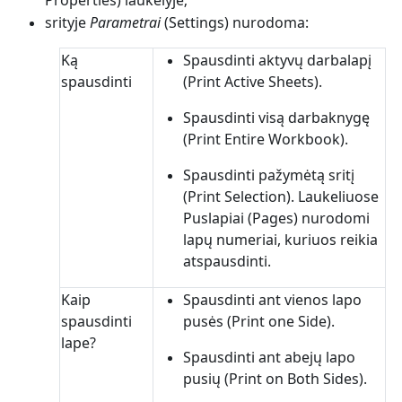
Properties) laukelyje;
srityje
Parametrai
(Settings) nurodoma:
Ką
Spausdinti aktyvų darbalapį
spausdinti
(Print Active Sheets).
Spausdinti visą darbaknygę
(Print Entire Workbook).
Spausdinti pažymėtą sritį
(Print Selection). Laukeliuose
Puslapiai (Pages) nurodomi
lapų numeriai, kuriuos reikia
atspausdinti.
Kaip
Spausdinti ant vienos lapo
spausdinti
pusės (Print one Side).
lape?
Spausdinti ant abejų lapo
pusių (Print on Both Sides).