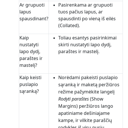
Ar grupuoti
Pasirenkama ar grupuoti
lapus
tuos pačius lapus, ar
spausdinant?
spausdinti po vieną iš eilės
(Collated).
Kaip
Toliau esantys pasirinkimai
nustatyti
skirti nustatyti lapo dydį,
lapo dydį,
paraštes ir mastelį.
paraštes ir
mastelį?
Kaip keisti
Norėdami pakeisti puslapio
puslapio
sąranką ir maketą peržiūros
sąranką?
režime pažymėkite langelį
Rodyti paraštes
(Show
Margins) peržiūros lango
apatiniame dešiniajame
kampe, ir vilkite paraščių
rodykles iš visų pusių.