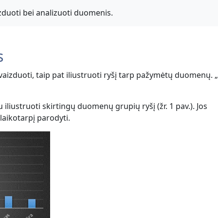
aizduoti bei analizuoti duomenis.
s
zduoti, taip pat iliustruoti ryšį tarp pažymėtų duomenų.
liustruoti skirtingų duomenų grupių ryšį (žr. 1 pav.). Jos
aikotarpį parodyti.