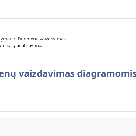
kymai
Duomenų vaizdavimas
is, jų analizavimas
enų vaizdavimas diagramomis,