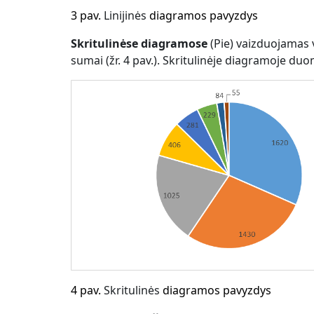
3
pav.
Linijinės
diagramos pavyzdys
Skritulinėse diagramose
(Pie) vaizduojamas
sumai (žr. 4 pav.). Skritulinėje diagramoje du
4
pav.
Skritulinės
diagramos pavyzdys