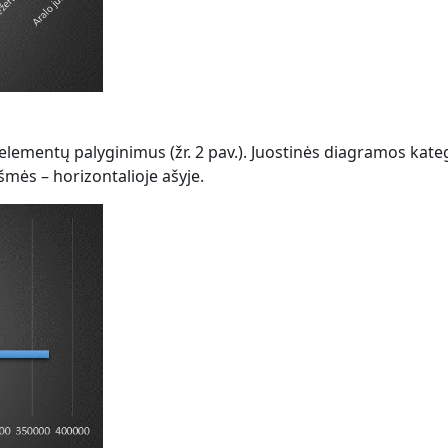
ų elementų palyginimus (žr. 2 pav.). Juostinės diagramos kate
šmės – horizontalioje ašyje.