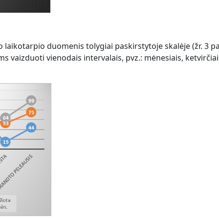
 laikotarpio duomenis tolygiai paskirstytoje skalėje (žr. 3 pa
vaizduoti vienodais intervalais, pvz.: mėnesiais, ketvirčia