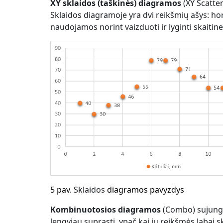
XY
sklaidos (taškinės)
diagramos
(XY Scatter
Sklaidos diagramoje yra dvi reikšmių ašys: horiz
naudojamos norint vaizduoti ir lyginti skaitin
5
pav.
Sklaidos
diagramos pavyzdys
Kombinuotosios diagramos
(Combo) sujungi
lengviau suprasti, ypač kai jų reikšmės labai ski