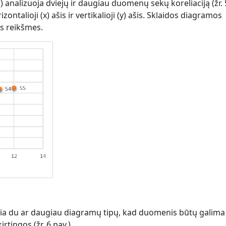
) analizuoja dviejų ir daugiau duomenų sekų koreliaciją (žr. 5
ontalioji (x) ašis ir vertikalioji (y) ašis. Sklaidos diagramos
es reikšmes.
a du ar daugiau diagramų tipų, kad duomenis būtų galima
rtingos (žr. 6 pav.).