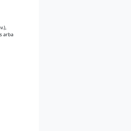
v.),
is arba