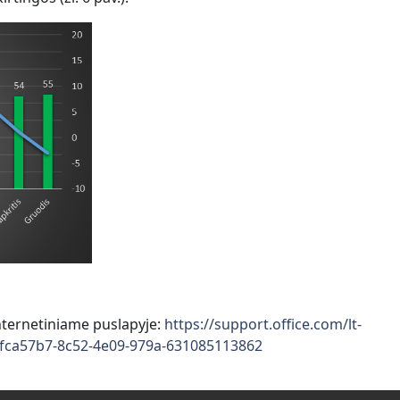
nternetiniame puslapyje:
https://support.office.com/lt-
5fca57b7-8c52-4e09-979a-631085113862