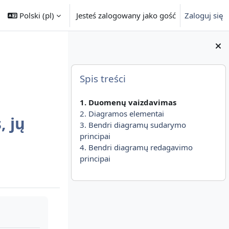
Polski ‎(pl)‎
Jesteś zalogowany jako gość
Zaloguj się
Bloki
Pomiń Spis treści
Spis treści
1. Duomenų vaizdavimas
2. Diagramos elementai
 jų
3. Bendri diagramų sudarymo
principai
4. Bendri diagramų redagavimo
principai