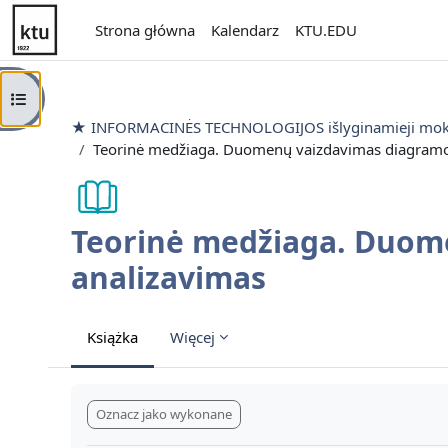
Przejdź do głównej zawartości
Strona główna
Kalendarz
KTU.EDU
Otwórz indeks kursu
★ INFORMACINĖS TECHNOLOGIJOS išlyginamieji mo
Teorinė medžiaga. Duomenų vaizdavimas diagramom
Teorinė medžiaga. Duom
analizavimas
Książka
Więcej
Wymagania zaliczenia
Oznacz jako wykonane