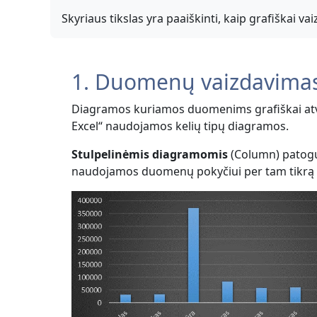
Skyriaus tikslas yra paaiškinti, kaip grafiškai v
1. Duomenų vaizdavima
Diagramos kuriamos duomenims grafiškai atvai
Excel“ naudojamos kelių tipų diagramos.
Stulpelinėmis diagramomis
(Column) patogu i
naudojamos duomenų pokyčiui per tam tikrą l