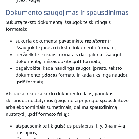
Dokumento saugojimas ir spausdinimas
Sukurtą teksto dokumentą išsaugokite skirtingais
formatais:
sukurtą dokumentą pavadinkite
rezultatas
ir
išsaugokite įprastu teksto dokumento formatu;
peržvelkite, kokiais formatais dar galima išsaugoti
dokumentą, ir išsaugokite
.pdf
formatu;
pagalvokite, kada naudinga saugoti įprastu teksto
dokumento (
.docx
) formatu ir kada tikslinga naudoti
.pdf
formatą.
Atspausdinkite sukurto dokumento dalis, parinkus
skirtingus nustatymus (jeigu nėra prijungto spausdintuvo
arba ekonominiais sumetimais, galima spausdinimą
nustatyti į
.pdf
formato failą):
atspausdinkite tik gulsčius puslapius, t. y. 3-ią ir 4-ą
puslapius;