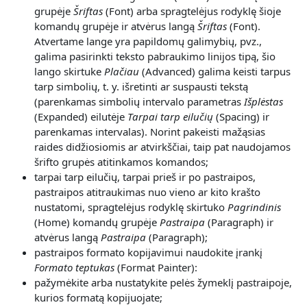
grupėje
Šriftas
(Font) arba spragtelėjus rodyklę šioje
komandų grupėje ir atvėrus
langą
Šriftas
(Font).
Atvertame lange yra papildomų galimybių, pvz.,
galima pasirinkti teksto pabraukimo linijos tipą, šio
lango skirtuke
Plačiau
(Advanced) galima keisti tarpus
tarp simbolių, t. y. išretinti ar suspausti tekstą
(parenkamas simbolių intervalo parametras
Išplėstas
(Expanded) eilutėje
Tarpai tarp eilučių
(Spacing) ir
parenkamas intervalas). Norint pakeisti mažąsias
raides didžiosiomis ar atvirkščiai, taip pat naudojamos
šrifto grupės atitinkamos komandos;
tarpai tarp eilučių, tarpai prieš ir po pastraipos,
pastraipos atitraukimas nuo vieno ar kito krašto
nustatomi, spragtelėjus rodyklę skirtuko
Pagrindinis
(Home) komandų grupėje
Pastraipa
(Paragraph) ir
atvėrus langą
Pastraipa
(Paragraph);
pastraipos formato kopijavimui naudokite įrankį
Formato teptukas
(Format Painter):
pažymėkite arba nustatykite pelės žymeklį pastraipoje,
kurios formatą kopijuojate;