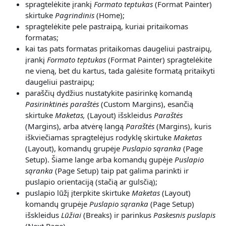
spragtelėkite įrankį
Formato teptukas
(Format Painter)
skirtuke
Pagrindinis
(Home);
spragtelėkite pele pastraipą, kuriai pritaikomas
formatas;
kai tas pats formatas pritaikomas daugeliui pastraipų,
įrankį
Formato teptukas
(Format Painter) spragtelėkite
ne vieną, bet du kartus, tada galėsite formatą pritaikyti
daugeliui pastraipų;
paraščių dydžius nustatykite pasirinkę komandą
Pasirinktinės paraštės
(Custom Margins), esančią
skirtuke
Maketas,
(Layout) išskleidus
Paraštės
(Margins), arba atvėrę langą
Paraštės
(Margins), kuris
iškviečiamas spragtelėjus rodyklę skirtuke
Maketas
(Layout), komandų grupėje
Puslapio
sąranka
(Page
Setup). Šiame lange arba komandų gupėje
Puslapio
sąranka
(Page Setup) taip pat galima parinkti ir
puslapio orientaciją (stačią ar gulsčią);
puslapio lūžį įterpkite skirtuke
Maketas
(Layout)
komandų grupėje
Puslapio
sąranka
(Page Setup)
išskleidus
Lūžiai
(Breaks) ir parinkus
Paskesnis puslapis
(Next Page).