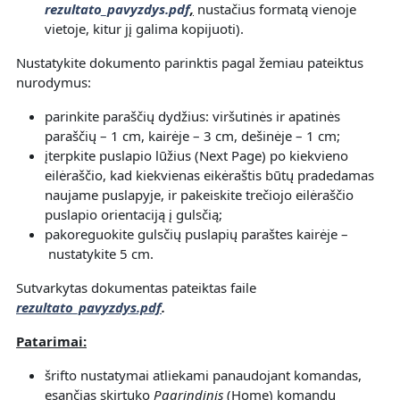
rezultato_pavyzdys.pdf
,
nustačius formatą vienoje
vietoje, kitur jį galima kopijuoti).
Nustatykite dokumento parinktis pagal žemiau pateiktus
nurodymus:
parinkite paraščių dydžius: viršutinės ir apatinės
paraščių – 1 cm, kairėje – 3 cm, dešinėje – 1 cm;
įterpkite puslapio lūžius (Next Page) po kiekvieno
eilėraščio, kad kiekvienas eikėraštis būtų pradedamas
naujame puslapyje, ir pakeiskite trečiojo eilėraščio
puslapio orientaciją į gulsčią;
pakoreguokite gulsčių puslapių paraštes kairėje –
nustatykite 5 cm.
Sutvarkytas dokumentas pateiktas faile
rezultato_pavyzdys.pdf
.
P
atarimai
:
šrifto nustatymai atliekami panaudojant komandas,
esančias skirtuko
Pagrindinis
(Home) komandų