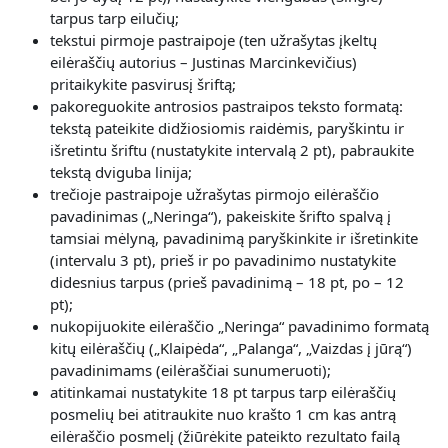
tarpus tarp eilučių;
tekstui pirmoje pastraipoje (ten užrašytas įkeltų
eilėraščių autorius – Justinas Marcinkevičius)
pritaikykite pasvirusį šriftą;
pakoreguokite antrosios pastraipos teksto formatą:
tekstą pateikite didžiosiomis raidėmis, paryškintu ir
išretintu šriftu (nustatykite intervalą 2 pt), pabraukite
tekstą dviguba linija;
trečioje pastraipoje užrašytas pirmojo eilėraščio
pavadinimas („Neringa“), pakeiskite šrifto spalvą į
tamsiai mėlyną, pavadinimą paryškinkite ir išretinkite
(intervalu 3 pt), prieš ir po pavadinimo nustatykite
didesnius tarpus (prieš pavadinimą – 18 pt, po – 12
pt);
nukopijuokite eilėraščio „Neringa“ pavadinimo formatą
kitų eilėraščių („Klaipėda“, „Palanga“, „Vaizdas į jūrą“)
pavadinimams (eilėraščiai sunumeruoti);
atitinkamai nustatykite 18 pt tarpus tarp eilėraščių
posmelių bei atitraukite nuo krašto 1 cm kas antrą
eilėraščio posmelį (žiūrėkite pateikto rezultato failą