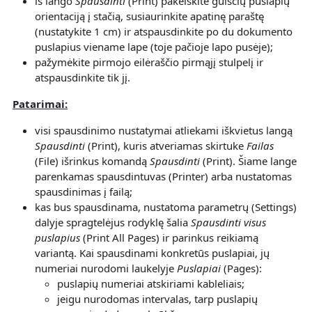
iš lango
Spausdin
t
i
(Print) pakeiskite gulsčių puslapių
orientaciją į stačią, susiaurinkite apatinę paraštę
(nustatykite 1 cm) ir atspausdinkite po du dokumento
puslapius viename lape (toje pačioje lapo pusėje);
pažymėkite pirmojo eilėraščio pirmąjį stulpelį ir
atspausdinkite tik jį.
Patarimai:
visi spausdinimo nustatymai atliekami iškvietus langą
Spausdin
t
i
(Print), kuris atveriamas skirtuke
Failas
(File) išrinkus komandą
Spausdin
t
i
(Print). Šiame lange
parenkamas spausdintuvas (Printer) arba nustatomas
spausdinimas į failą;
kas bus spausdinama, nustatoma parametrų (Settings)
dalyje spragtelėjus rodyklę šalia
Spausdinti visus
puslapius
(Print All Pages) ir parinkus reikiamą
variantą. Kai spausdinami konkretūs puslapiai, jų
numeriai nurodomi laukelyje
Puslapiai
(Pages):
puslapių numeriai atskiriami kableliais;
jeigu nurodomas intervalas, tarp puslapių