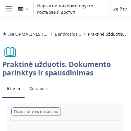
Перейти до головного вмісту
Наразі ви використовуєте
Увійти
гостьовий доступ
Бокова панель
★ INFORMACINĖS TECHNOLOGIJOS išlyginamieji mokymai
Bendrosios parinktys ir spausdinimas
Praktinė užduotis. Dokumento parinktys ir spausdinimas
Praktinė užduotis. Dokumento
parinktys ir spausdinimas
Книга
Більше
Умови завершення
Позначити як виконано