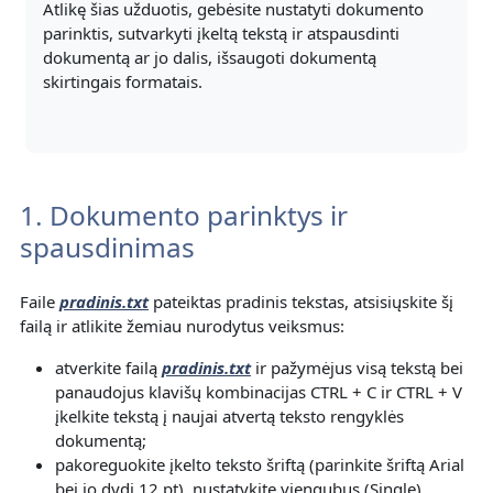
Atlikę šias užduotis, gebėsite nustatyti dokumento
parinktis, sutvarkyti įkeltą tekstą ir atspausdinti
dokumentą ar jo dalis, išsaugoti dokumentą
skirtingais formatais.
1. Dokumento parinktys ir
spausdinimas
Faile
pradinis.txt
pateiktas pradinis tekstas, atsisiųskite šį
failą ir atlikite žemiau nurodytus veiksmus:
atverkite failą
pradinis
.txt
ir pažymėjus visą tekstą bei
panaudojus klavišų kombinacijas CTRL + C ir CTRL + V
įkelkite tekstą į naujai atvertą teksto rengyklės
dokumentą;
pakoreguokite įkelto teksto šriftą (parinkite šriftą Arial
bei jo dydį 12 pt), nustatykite viengubus (Single)