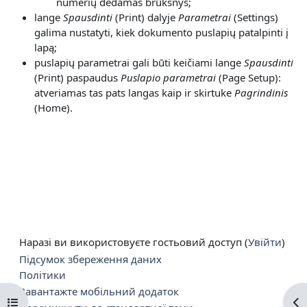
numerių dedamas brūkšnys;
lange
Spausdinti
(Print) dalyje
Parametrai
(Settings)
galima nustatyti, kiek dokumento puslapių patalpinti į
lapą;
puslapių parametrai gali būti keičiami lange
Spausdinti
(Print) paspaudus
Puslapio parametrai
(Page Setup):
atveriamas tas pats langas kaip ir skirtuke
Pagrindinis
(Home).
Наразі ви використовуєте гостьовий доступ (
Увійти
)
Підсумок збереження даних
Політики
Завантажте мобільний додаток
Відкритий покажчик курсу
Ві