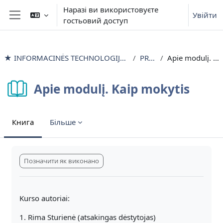
Перейти до головного вмісту
Наразі ви використовуєте
Увійти
гостьовий доступ
Бокова панель
★ INFORMACINĖS TECHNOLOGIJOS išlyginamieji mokymai
PRADŽIA
Apie modulį. Kaip mokytis
Apie modulį. Kaip mokytis
Книга
Більше
Умови завершення
Позначити як виконано
Kurso autoriai:
1. Rima Sturienė (atsakingas dėstytojas)