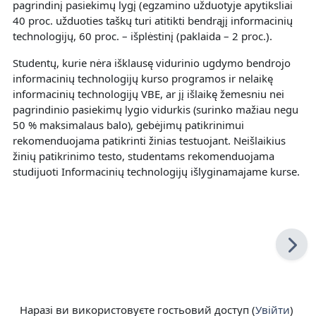
pagrindinį pasiekimų lygį (egzamino užduotyje apytiksliai
40 proc. užduoties taškų turi atitikti bendrąjį informacinių
technologijų, 60 proc. – išplėstinį (paklaida – 2 proc.).
Studentų, kurie nėra išklausę vidurinio ugdymo bendrojo
informacinių technologijų kurso programos ir nelaikę
informacinių technologijų VBE, ar jį išlaikę žemesniu nei
pagrindinio pasiekimų lygio vidurkis (surinko mažiau negu
50 % maksimalaus balo), gebėjimų patikrinimui
rekomenduojama patikrinti žinias testuojant. Neišlaikius
žinių patikrinimo testo, studentams rekomenduojama
studijuoti Informacinių technologijų išlyginamajame kurse.
Наразі ви використовуєте гостьовий доступ (
Увійти
)