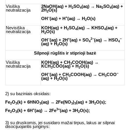
Visiška
2NaOH(
aq
) + H
SO
(
aq
) → Na
SO
(
aq
) +
2
4
2
4
neutralizacija
2H
O(s)
2
−
+
OH
(
aq
) + H
(
aq
) → H
O(s)
2
Nevisiška
KOH(
aq
) + H
SO
(
aq
) → KHSO
(
aq
) +
2
4
4
neutralizacija
H
O(s)
2
−
+
2−
−
OH
(
aq
) + 2H
(
aq
) + SO
(
aq
) → HSO
4
4
(
aq
) + H
O(s)
2
Silpnoji rūgštis ir stiprioji bazė
Visiška
KOH(
aq
) + CH
COOH(
aq
) →
3
neutralizacija
KCH
COO(
aq
) + H
O(s)
3
2
−
−
OH
(
aq
) + CH
COOH(
aq
) → CH
COO
3
3
(
aq
) + H
O(s)
2
2) su baziniais oksidais:
Fe
O
(k) + 6HNO
(
aq
) → 2Fe(NO
)
(
aq
) + 3H
O(s);
2
3
3
3
3
2
+
3+
Fe
O
(k) + 6H
(
aq
) → 2Fe
(
aq
) + 3H
O(s);
2
3
2
3) su druskomis, jei susidaro mažai tirpus, lakus ar silpnai
disocijuojantis junginys: