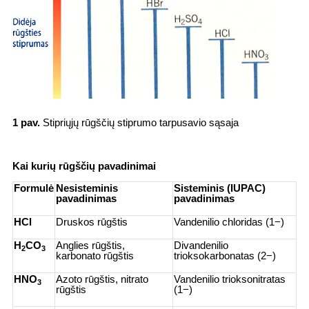
1 pav.
Stipriųjų rūgščių stiprumo tarpusavio sąsaja
Kai kurių rūgščių pavadinimai
Formulė
Nesisteminis
Sisteminis (IUPAC)
pavadinimas
pavadinimas
HCl
Druskos rūgštis
Vandenilio chloridas (1−)
H
CO
Anglies rūgštis,
Divandenilio
2
3
karbonato rūgštis
trioksokarbonatas (2−)
HNO
Azoto rūgštis, nitrato
Vandenilio trioksonitratas
3
rūgštis
(1−)