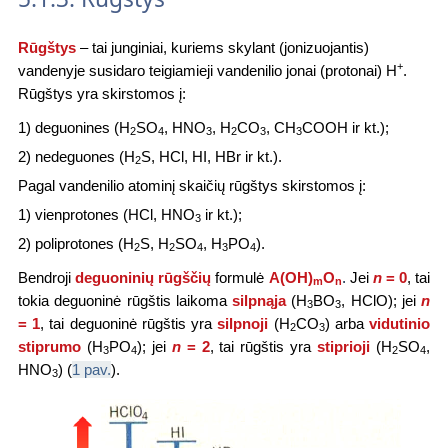
Rūgštys
– tai junginiai, kuriems skylant (jonizuojantis)
+
vandenyje susidaro teigiamieji vandenilio jonai (pro­tonai) H
.
Rūgštys yra skirstomos į:
1) deguonines (H
SO
, HNO
, H
CO
, CH
COOH ir kt.);
2
4
3
2
3
3
2) nedeguones (H
S, HCl, HI, HBr ir kt.).
2
Pagal vandenilio atominį skaičių rūgštys skirstomos į:
1) vienprotones (HCl, HNO
ir kt.);
3
2) poliprotones (H
S, H
SO
, H
PO
).
2
2
4
3
4
Bendroji
deguoninių
rūgščių
formulė
A(OH)
O
.
Jei
n
= 0
, tai
m
n
tokia
deguoninė
rūgštis laikoma
silpnąja
(H
BO
,
HClO
); jei
n
3
3
= 1
, tai
deguoninė
rūgštis yra
silpnoji
(H
CO
) arba
vidutinio
2
3
stiprumo
(H
PO
); jei
n
= 2
, tai rūgštis yra
stiprioji
(H
SO
,
3
4
2
4
HNO
) (
1 pav.
).
3