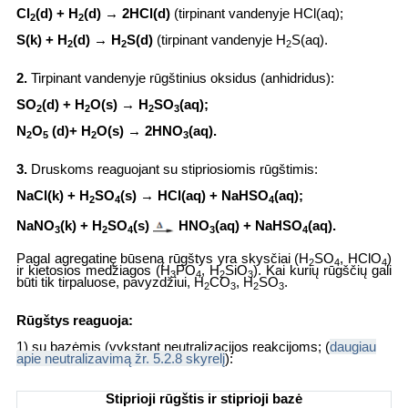
Cl
(d) + H
(d) → 2HCl(d)
(tirpinant vandenyje HCl(aq);
2
2
S(k) + H
(d) → H
S(d)
(tirpinant vandenyje H
S(aq).
2
2
2
2.
Tirpinant vandenyje rūgštinius oksidus (anhidridus):
SO
(d) + H
O(s) → H
SO
(
aq
);
2
2
2
3
N
O
(d)+ H
O(s) → 2HNO
(
aq
).
2
5
2
3
3.
Druskoms reaguojant su stipriosiomis rūgštimis:
NaCl
(k) + H
SO
(s) →
HCl
(
aq
) + NaHSO
(
aq
);
2
4
4
NaNO
(k) + H
SO
(s)
HNO
(
aq
) + NaHSO
(
aq
).
3
2
4
3
4
Pagal agregatinę būseną rūgštys yra skysčiai (H
SO
, HClO
)
2
4
4
ir kietosios medžiagos (H
PO
, H
SiO
). Kai kurių rūgščių gali
3
4
2
3
būti tik tirpaluose, pavyzdžiui, H
CO
, H
SO
.
2
3
2
3
Rūgštys reaguoja:
1) su bazėmis (vykstant neutralizacijos reakcijoms; (
daugiau
apie neutralizavimą žr.
5.2.8 skyrelį
):
Stiprioji rūgštis ir stiprioji bazė