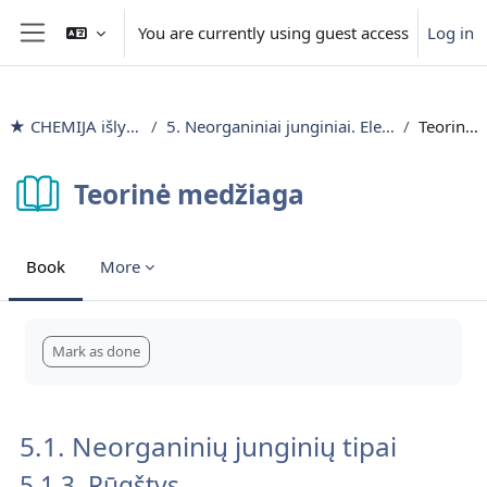
Skip to main content
You are currently using guest access
Log in
Side panel
★ CHEMIJA išlyginamieji mokymai
5. Neorganiniai junginiai. Elektrolitai ir neelektrolitai. pH vertė
Teorinė medžiaga
Teorinė medžiaga
Book
More
Completion requirements
Mark as done
5.1. Neorganinių junginių tipai
5.1.3. Rūgštys