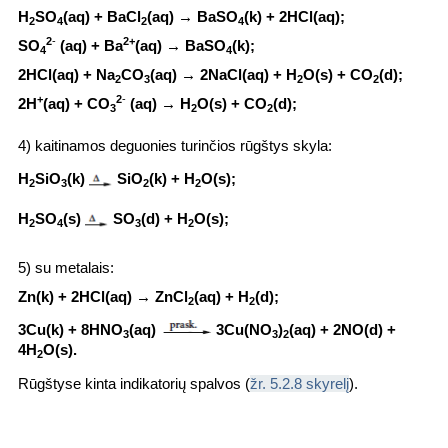
H
SO
(
aq
) + BaCl
(
aq
) → BaSO
(k) + 2HCl(
aq
);
2
4
2
4
2
-
2+
SO
(
aq
) + Ba
(
aq
) → BaSO
(k);
4
4
2HCl(
aq
) + Na
CO
(
aq
) → 2NaCl(
aq
) + H
O(s) + CO
(d);
2
3
2
2
+
2
-
2H
(
aq
) + CO
(
aq
) → H
O(s) + CO
(d);
3
2
2
4) kaitinamos deguonies turinčios rūgštys skyla:
H
SiO
(k)
SiO
(k) + H
O(s);
2
3
2
2
H
SO
(s)
SO
(d) + H
O(s);
2
4
3
2
5) su metalais:
Zn
(k) + 2HCl(
aq
) → ZnCl
(
aq
) + H
(d);
2
2
3Cu(k) + 8HNO
(
aq
)
3Cu(NO
)
(
aq
) + 2NO(d) +
3
3
2
4H
O(s).
2
Rūgštyse kinta indikatorių spalvos (
žr.
5.2.8 skyrelį
).