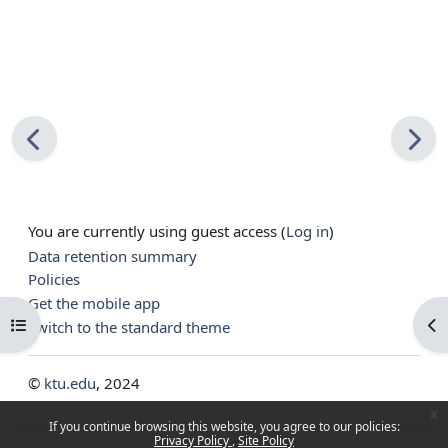
You are currently using guest access (
Log in
)
Data retention summary
Policies
Get the mobile app
Open course index
Op
Switch to the standard theme
©
ktu.edu
, 2024
x
If you continue browsing this website, you agree to our policies:
Privacy Policy
Site Policy