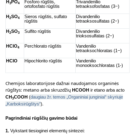
H
PO
Fosforo rūgštis,
Trivandenilio
3
4
ortofosfato rūgštis
tetraoksofosfatas (3−)
H
SO
Sieros rūgštis, sulfato
Divandenilio
2
4
rūgštis
tetraoksosulfatas (2−)
H
SO
Sulfito rūgštis
Divandenilio
2
3
trioksosulfatas (2−)
HClO
Perchlorato rūgštis
Vandenilio
4
tetraoksochloratas (1−)
HClO
Hipochlorito rūgštis
Vandenilio
monooksochloratas (1
-
)
Chemijos laboratorijose dažnai naudojamos organinės
rūgštys: metano arba skruzdžių
HCOOH
ir etano arba acto
CH
COOH
(
daugiau žr. temos „Organiniai junginiai“ skyriuje
3
„
K
arboksirūgštys
“
).
Pagrindiniai rūgščių gavimo būdai
1.
Vykstant tiesioginei elementų sintezei: