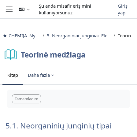
Ana içeriğe git
Şu anda misafir erişimini
Giriş
kullanıyorsunuz
yap
Yan panel
★ CHEMIJA išlyginamieji mokymai
5. Neorganiniai junginiai. Elektrolitai ir neelektrolitai. pH vertė
Teorinė medžiaga
Teorinė medžiaga
Kitap
Daha fazla
Tamamlama Gereklilikleri
Tamamladım
5.1. Neorganinių junginių tipai