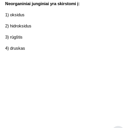
Neorganiniai junginiai yra skirstom
i
į:
1) oksidus
2) hidroksidus
3) rūgštis
4) druskas