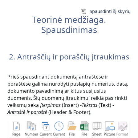
Pereiti į pagrindinį turinį
Spausdinti šį skyrių
Teorinė medžiaga.
Spausdinimas
2. Antraščių ir poraščių įtraukimas
Prieš spausdinant dokumentą antraštėse ir
poraštėse galima nurodyti puslapių numerius, datą,
dokumento pavadinimą ar kitus susijusius
duomenis. Šių duomenų įtraukimui reikia pasirinkti
veiksmų seką
Į
terpimas
(Insert) -
Tekstas
(Text) -
Antraštė ir poraštė
(Header & Footer).