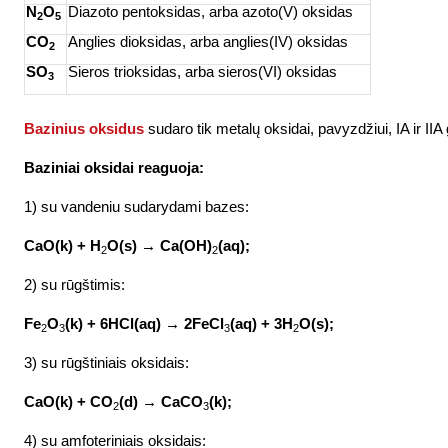
N
O
Diazoto pentoksidas, arba azoto(V) oksidas
2
5
CO
Anglies dioksidas, arba anglies(IV) oksidas
2
SO
Sieros trioksidas, arba sieros(VI) oksidas
3
Bazinius oksidus
sudaro tik metalų oksidai, pavyzdžiui, IA ir I
Baziniai oksidai reaguoja:
1) su vandeniu sudarydami bazes:
CaO
(k) + H
O(s) →
Ca
(OH)
(
aq
);
2
2
2) su rūgštimis:
Fe
O
(k) + 6HCl(
aq
) → 2FeCl
(
aq
) + 3H
O(s);
2
3
3
2
3) su rūgštiniais oksidais:
CaO
(k) + CO
(d) → CaCO
(k);
2
3
4) su amfoteriniais oksidais: