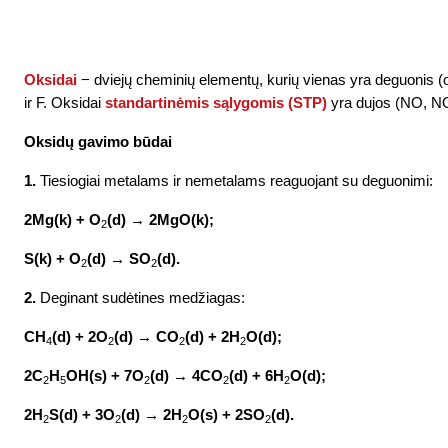
Oksidai
−
dviejų cheminių elementų, kurių vienas yra deguonis (o
ir F. Oksidai
standartinėmis sąlygomis (STP)
yra dujos (NO, N
Oksidų gavimo būdai
1.
Tiesiogiai metalams ir nemetalams reaguojant su deguonimi:
2Mg(k) + O
(d) → 2MgO(k);
2
S(k) + O
(d) → SO
(d).
2
2
2.
Deginant sudėtines medžiagas:
CH
(d) + 2O
(d) → CO
(d) + 2H
O(d);
4
2
2
2
2C
H
OH(s) + 7O
(d) → 4CO
(d) + 6H
O(d);
2
5
2
2
2
2H
S(d) + 3O
(d) → 2H
O(s) + 2SO
(d).
2
2
2
2