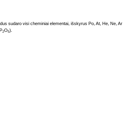
dus sudaro visi cheminiai elementai, išskyrus Po, At, He, Ne, Ar
 P
O
).
2
5