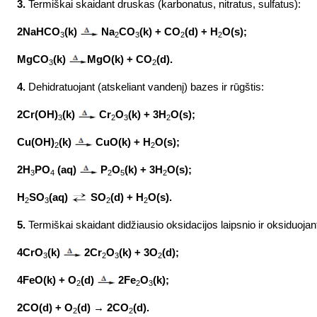
3.
Termiškai skaidant druskas (karbonatus, nitratus, sulfatus):
2NaHCO
(k)
Na
CO
(k) + CO
(d) + H
O(s);
3
2
3
2
2
MgCO
(k)
MgO
(k) + CO
(d).
3
2
4.
Dehidratuojant (atskeliant vandenį) bazes ir rūgštis:
2Cr(OH)
(k)
Cr
O
(k) + 3H
O(s);
3
2
3
2
Cu
(OH)
(k)
CuO
(k) + H
O(s);
2
2
2H
PO
(
aq
)
P
O
(k) + 3H
O(s);
3
4
2
5
2
H
SO
(
aq
)
SO
(d) + H
O(s).
2
3
2
2
5.
Termiškai skaidant didžiausio oksidacijos laipsnio ir oksiduoja
4CrO
(k)
2Cr
O
(k) + 3O
(d);
3
2
3
2
4FeO(k) + O
(d)
2Fe
O
(k);
2
2
3
2CO(d) + O
(d) → 2CO
(d).
2
2