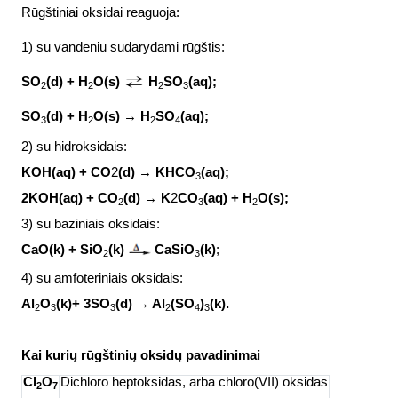
Rūgštiniai oksidai reaguoja:
1) su vandeniu sudarydami rūgštis:
SO
(d) + H
O(s)
H
SO
(
aq
);
2
2
2
3
SO
(d) + H
O(s) → H
SO
(
aq
);
3
2
2
4
2) su hidroksidais:
KOH(
aq
) + CO
2
(d) → KHCO
(
aq
);
3
2KOH(
aq
) + CO
(d) → K
2
CO
(
aq
) + H
O(s);
2
3
2
3) su baziniais oksidais:
CaO
(
k) + SiO
(k)
CaSiO
(k)
;
2
3
4) su amfoteriniais oksidais:
Al
O
(
k)+ 3SO
(d) → Al
(SO
)
(k).
2
3
3
2
4
3
Kai kurių rūgštinių oksidų pavadinimai
Cl
O
Dichloro heptoksidas, arba chloro(VII) oksidas
2
7