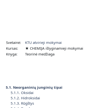
Pereiti į pagrindinį turinį
Svetainė:
KTU atvirieji mokymai
Kursas:
★ CHEMIJA išlyginamieji mokymai
Knyga:
Teorinė medžiaga
5.1. Neorganinių junginių tipai
5.1.1. Oksidai
5.1.2. Hidroksidai
5.1.3. Rūgštys