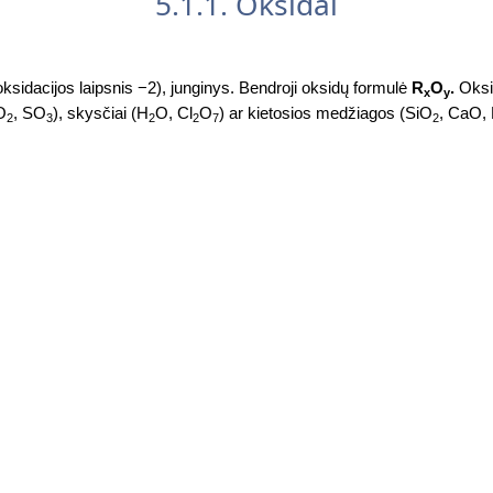
5.1.1. Oksidai
ksidacijos laipsnis −2), junginys. Bendroji oksidų formulė
R
O
.
Oksi
x
y
O
, SO
), skysčiai (H
O, Cl
O
) ar kietosios medžiagos (SiO
, CaO,
2
3
2
2
7
2