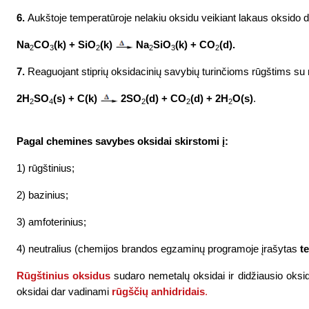
6.
Aukštoje temperatūroje nelakiu oksidu veikiant lakaus oksido 
Na
CO
(k) + SiO
(k)
Na
SiO
(k) + CO
(d).
2
3
2
2
3
2
7.
Reaguojant stiprių oksidacinių savybių turinčioms rūgštims su m
2H
SO
(s) + C(k)
2SO
(d) + CO
(d) + 2H
O(s)
.
2
4
2
2
2
Pagal chemines savybes oksidai skirstomi į:
1) rūgštinius;
2) bazinius;
3) amfoterinius;
4) neutralius (chemijos brandos egzaminų programoje įrašytas
t
Rūgštinius oksidus
sudaro nemetalų oksidai ir didžiausio oksid
oksidai dar vadinami
rūgš
­čių anhidridais
.