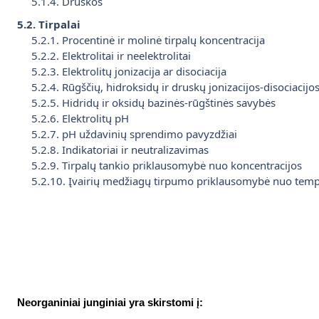
5.1.4. Druskos
5.2. Tirpalai
5.2.1. Procentinė ir molinė tirpalų koncentracija
5.2.2. Elektrolitai ir neelektrolitai
5.2.3. Elektrolitų jonizacija ar disociacija
5.2.4. Rūgščių, hidroksidų ir druskų jonizacijos-disociacijo
5.2.5. Hidridų ir oksidų bazinės-rūgštinės savybės
5.2.6. Elektrolitų pH
5.2.7. pH uždavinių sprendimo pavyzdžiai
5.2.8. Indikatoriai ir neutralizavimas
5.2.9. Tirpalų tankio priklausomybė nuo koncentracijos
5.2.10. Įvairių medžiagų tirpumo priklausomybė nuo tem
Neorganiniai junginiai yra skirstom
i
į: