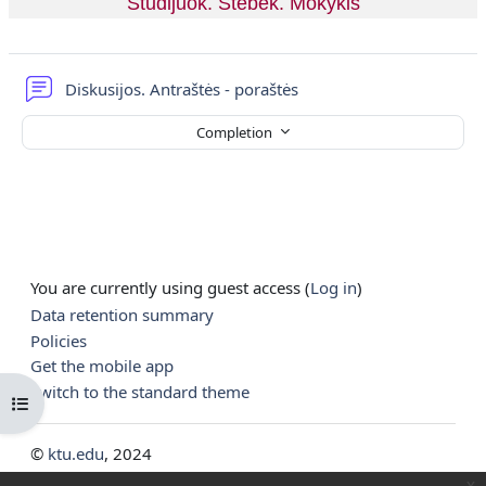
Studijuok. Stebėk. Mokykis
Forum
Diskusijos. Antraštės - poraštės
Completion
You are currently using guest access (
Log in
)
Data retention summary
Policies
Get the mobile app
Switch to the standard theme
Open course index
©
ktu.edu
, 2024
x