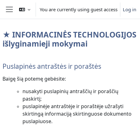
Skip to main content
You are currently using guest access
Log in
Side panel
★ INFORMACINĖS TECHNOLOGIJOS
išlyginamieji mokymai
Section outline
Puslapinės antraštės ir poraštės
Baigę šią potemę gebėsite:
nusakyti puslapinių antraščių ir poraščių
paskirtį;
puslapinėje antraštėje ir poraštėje užrašyti
skirtingą informaciją skirtinguose dokumento
puslapiuose.