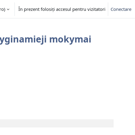
o)‎
În prezent folosiți accesul pentru vizitatori
Conectare
yginamieji mokymai