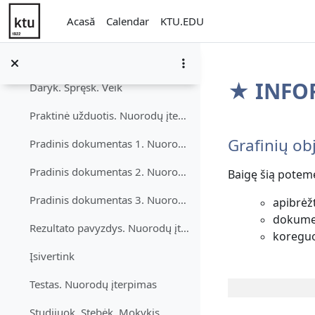
Nuorodų įterpimas
Sari la conţinutul principal
Derulează
Acasă
Calendar
KTU.EDU
Mokymosi medžiaga
Teksto ir medijos sritis
★ INFOR
Daryk. Spręsk. Veik
Praktinė užduotis. Nuorodų įterpimas
Contur s
Grafinių ob
Pradinis dokumentas 1. Nuorodų įterpimas
Pradinis dokumentas 2. Nuorodų įterpimas
Baigę šią potem
Pradinis dokumentas 3. Nuorodų įterpimas
apibrėžt
dokumen
Rezultato pavyzdys. Nuorodų įterpimas
koreguo
Įsivertink
Testas. Nuorodų įterpimas
Studijuok. Stebėk. Mokykis