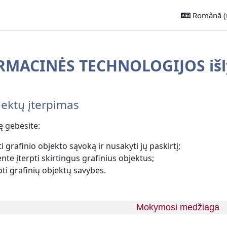
Română ‎(r
MACINĖS TECHNOLOGIJOS išl
ecțiune
jektų įterpimas
ę gebėsite:
i grafinio objekto sąvoką ir nusakyti jų paskirtį;
te įterpti skirtingus grafinius objektus;
ti grafinių objektų savybes.
Mokymosi medžiaga