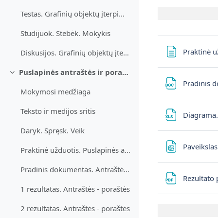
Testas. Grafinių objektų įterpimas
Studijuok. Stebėk. Mokykis
Praktinė u
Diskusijos. Grafinių objektų įterpimas
Puslapinės antraštės ir poraštės
Derulează
Pradinis 
Mokymosi medžiaga
Teksto ir medijos sritis
Diagrama.
Daryk. Spręsk. Veik
Paveikslas
Praktinė užduotis. Puslapinės antraštės ir poraštės
Pradinis dokumentas. Antraštės - poraštės
Rezultato 
1 rezultatas. Antraštės - poraštės
2 rezultatas. Antraštės - poraštės