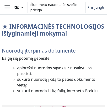
Pereiti į pagrindinį turinį
Šiuo metu naudojatės svečio
Prisijungti
prieiga
Šoninis skydelis
★ INFORMACINĖS TECHNOLOGIJOS
išlyginamieji mokymai
Dalies kontūras
Nuorodų įterpimas dokumente
Baigę šią potemę gebėsite:
apibrėžti nuorodos sąvoką ir nusakyti jos
paskirtį;
sukurti nuorodą į kitą to paties dokumento
vietą;
sukurti nuorodą į kitą failą, interneto išteklių.