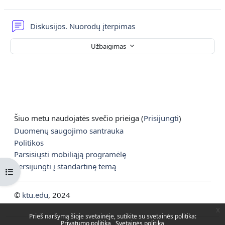
Diskusijų forumas
Diskusijos. Nuorodų įterpimas
Užbaigimas
Šiuo metu naudojatės svečio prieiga (
Prisijungti
)
Duomenų saugojimo santrauka
Politikos
Parsisiųsti mobiliąją programėlę
Persijungti į standartinę temą
Atverti kurso rodyklę
©
ktu.edu
, 2024
x
Prieš naršymą šioje svetainėje, sutikite su svetainės politika:
Privatumo politika
Svetainės politika