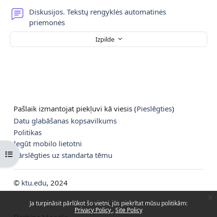
Diskusijos. Tekstų rengyklės automatinės
Forums
priemonės
Izpilde
Pašlaik izmantojat piekļuvi kā viesis (
Pieslēgties
)
Datu glabāšanas kopsavilkums
Politikas
Iegūt mobilo lietotni
Atvērt kursu indeksu
Pārslēgties uz standarta tēmu
©
ktu.edu
, 2024
x
Ja turpināsit pārlūkot šo vietni, jūs piekrītat mūsu politikām:
Privacy Policy
Site Policy
Darbina
Moodle