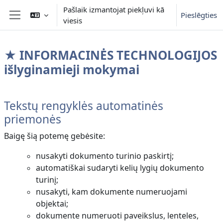
Atvērt galveno saturu
Pašlaik izmantojat piekļuvi kā
Pieslēgties
viesis
Sānu panelis
★ INFORMACINĖS TECHNOLOGIJOS
išlyginamieji mokymai
Section outline
Tekstų rengyklės automatinės
priemonės
Baigę šią potemę gebėsite:
nusakyti dokumento turinio paskirtį;
automatiškai sudaryti kelių lygių dokumento
turinį;
nusakyti, kam dokumente numeruojami
objektai;
dokumente numeruoti paveikslus, lenteles,