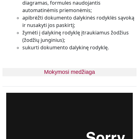
diagramas, formules naudojantis
automatinėmis priemonėmis;
apibrėžti dokumento dalykinės rodyklės sąvoką
ir nusakyti jos paskirtį;
žymėti į dalykinę rodyklę įtraukiamus žodžius
(žodžių junginius);
sukurti dokumento dalykinę rodyklę.
Mokymosi medžiaga