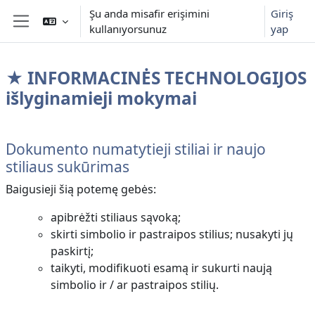
Ana içeriğe git
Şu anda misafir erişimini
Giriş
kullanıyorsunuz
yap
Yan panel
★ INFORMACINĖS TECHNOLOGIJOS
išlyginamieji mokymai
Bölüm anahatları
Dokumento numatytieji stiliai ir naujo
stiliaus sukūrimas
Baigusieji šią potemę gebės:
apibrėžti stiliaus sąvoką;
skirti simbolio ir pastrai
pos stilius; nusakyti jų
paskirtį;
taikyti, modifikuoti esamą ir sukurti naują
simbolio ir / ar pastraipos stilių.