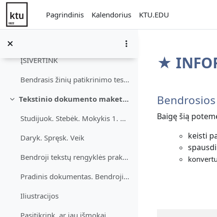
Informacija besimokantiesiems
Pereiti į pagrindinį turinį
Pagrindinis
Kalendorius
KTU.EDU
DOKUMENTO MAKETAVIMAS IR SKAITMENINĖS INFORMACIJOS...
Tekstinio dokumento maketavimas Skaitinės informac...
★ INFOR
ĮSIVERTINK
Bendrasis žinių patikrinimo testas (tekstų rengyklė, skaičiuoklė)
Dalies k
Bendrosios 
Tekstinio dokumento maketavimas
Sutraukti
Baigę šią potem
Studijuok. Stebėk. Mokykis 1. Bendrosios parinktys...
keisti 
Daryk. Spręsk. Veik
spausdi
Bendroji tekstų rengyklės praktinė užduotis.
konvertu
Pradinis dokumentas. Bendroji tekstų rengyklės praktinė užduotis
Iliustracijos
Pasitikrink, ar jau išmokai