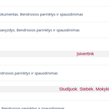
Failas
dokumentas. Bendrosios parinktys ir spausdinimas
Failas
pavyzdys. Bendrosios parinktys ir spausdinimas
Įsivertink
ndrosios parinktys ir spausdinimas
Studijuok. Stebėk. Mokyk
Diskusijų forumas
. Bendrosios parinktys ir spausdinimas