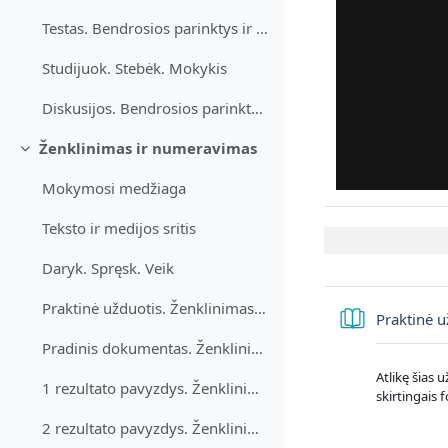
Testas. Bendrosios parinktys ir spausdinimas
Studijuok. Stebėk. Mokykis
Diskusijos. Bendrosios parinktys ir spausdinimas
Ženklinimas ir numeravimas
Sutraukti
Mokymosi medžiaga
Teksto ir medijos sritis
Daryk. Spręsk. Veik
Praktinė užduotis. Ženklinimas ir numeravimas
Praktinė 
Pradinis dokumentas. Ženklinimas ir numeravimas
Atlikę šias 
1 rezultato pavyzdys. Ženklinimas ir numeravimas
skirtingais 
2 rezultato pavyzdys. Ženklinimas ir numeravimas