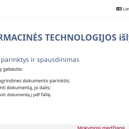
Liet
MACINĖS TECHNOLOGIJOS išl
ontūras
parinktys ir spausdinimas
ę gebėsite:
pagrindines dokumento parinktis;
nti dokumentą, jo dalis;
failą.
oti dokumentą į pdf
Mokymosi medžiaga