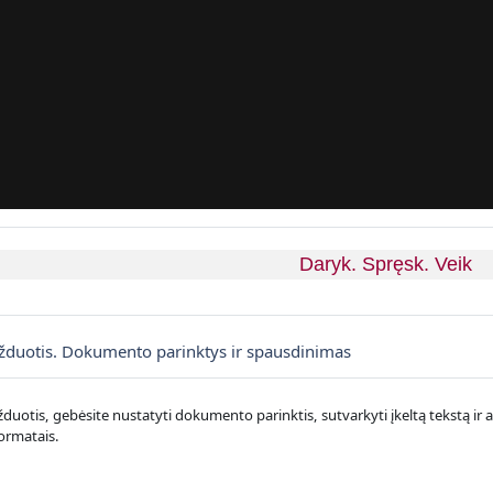
Daryk. Spręsk. Veik
Knyga
užduotis. Dokumento parinktys ir spausdinimas
užduotis, gebėsite nustatyti dokumento parinktis, sutvarkyti įkeltą tekstą i
formatais.