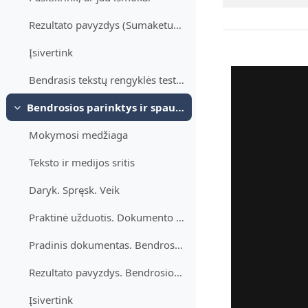
Rezultato pavyzdys (Sumaketuotas dokumentas)
Įsivertink
Bendrasis tekstų rengyklės testas.
Bendrosios parinktys ir spausdinimas
Sutraukti
Mokymosi medžiaga
Teksto ir medijos sritis
Daryk. Spręsk. Veik
Praktinė užduotis. Dokumento parinktys ir spausdinimas
Pradinis dokumentas. Bendrosios parinktys ir spausdinimas
Rezultato pavyzdys. Bendrosios parinktys ir spausdinimas
Įsivertink