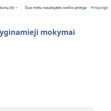
uvių ‎(lt)‎
Šiuo metu naudojatės svečio prieiga
Prisijungti
yginamieji mokymai