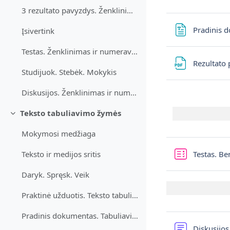
3 rezultato pavyzdys. Ženklinimas ir numeravimas
Pradinis 
Įsivertink
Testas. Ženklinimas ir numeravimas
Rezultato 
Studijuok. Stebėk. Mokykis
Diskusijos. Ženklinimas ir numeravimas
Teksto tabuliavimo žymės
Sutraukti
Mokymosi medžiaga
Testas. Be
Teksto ir medijos sritis
Daryk. Spręsk. Veik
Praktinė užduotis. Teksto tabuliavimo žymės
Pradinis dokumentas. Tabuliavimas
Diskusijos