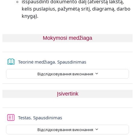
išspausdinti dokumento dalį (atverstą lakštą,
kelis puslapius, pažymėtą sritį, diagramą, darbo
knygą).
Mokymosi medžiaga
Книга
Teorinė medžiaga. Spausdinimas
Відслідковування виконання
Įsivertink
Тест
Testas. Spausdinimas
Відслідковування виконання