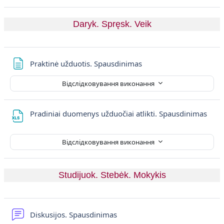
Daryk. Spręsk. Veik
Сторінка
Praktinė užduotis. Spausdinimas
Відслідковування виконання
Фай
Pradiniai duomenys užduočiai atlikti. Spausdinimas
Відслідковування виконання
Studijuok. Stebėk. Mokykis
Форум
Diskusijos. Spausdinimas