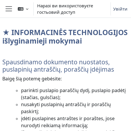
Перейти до головного вмісту
Наразі ви використовуєте
Увійти
гостьовий доступ
Бокова панель
★ INFORMACINĖS TECHNOLOGIJOS
išlyginamieji mokymai
Схема розділу
Spausdinamo dokumento nuostatos,
puslapinių antraščių, poraščių įdėjimas
Baigę šią potemę gebėsite:
parinkti puslapio paraščių dydį, puslapio padėtį
(stačias, gulsčias);
nusakyti puslapinių antraščių ir poraščių
paskirtį;
įdėti puslapines antraštes ir poraštes, jose
nurodyti reikiamą informaciją;