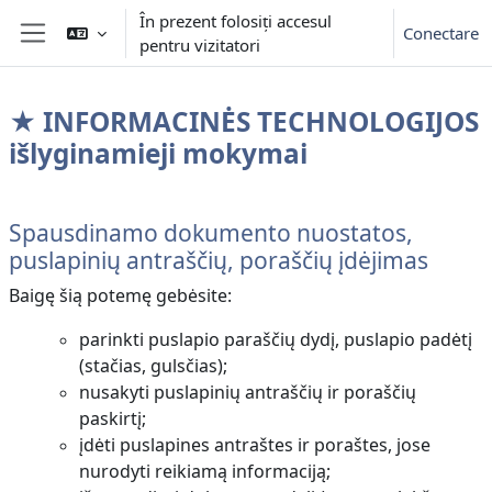
Sari la conţinutul principal
În prezent folosiți accesul
Conectare
pentru vizitatori
Panou lateral
★ INFORMACINĖS TECHNOLOGIJOS
išlyginamieji mokymai
Contur secțiune
Spausdinamo dokumento nuostatos,
puslapinių antraščių, poraščių įdėjimas
Baigę šią potemę gebėsite:
parinkti puslapio paraščių dydį, puslapio padėtį
(stačias, gulsčias);
nusakyti puslapinių antraščių ir poraščių
paskirtį;
įdėti puslapines antraštes ir poraštes, jose
nurodyti reikiamą informaciją;