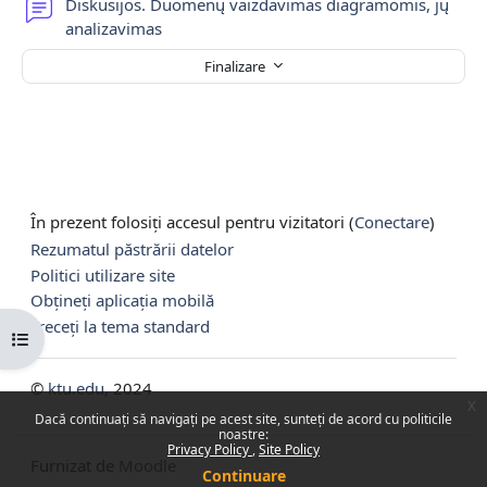
Diskusijos. Duomenų vaizdavimas diagramomis, jų
Forum
analizavimas
Finalizare
În prezent folosiți accesul pentru vizitatori (
Conectare
)
Rezumatul păstrării datelor
Politici utilizare site
Obțineți aplicația mobilă
Treceți la tema standard
Deschide Indexul cursului
©
ktu.edu
, 2024
x
Dacă continuați să navigați pe acest site, sunteți de acord cu politicile
noastre:
Privacy Policy
Site Policy
Furnizat de
Moodle
Continuare