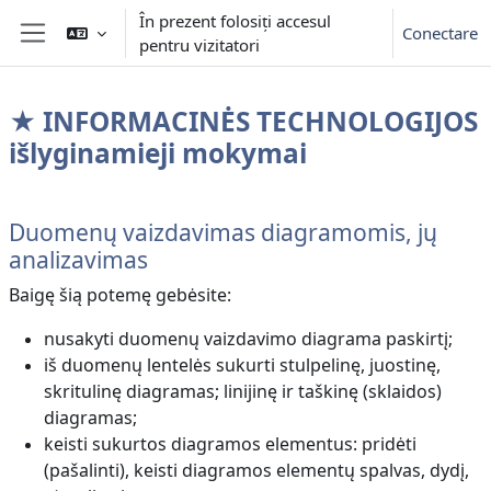
Sari la conţinutul principal
În prezent folosiți accesul
Conectare
pentru vizitatori
Panou lateral
★ INFORMACINĖS TECHNOLOGIJOS
išlyginamieji mokymai
Contur secțiune
Duomenų vaizdavimas diagramomis, jų
analizavimas
Baigę šią potemę gebėsite:
nusakyti duomenų vaizdavimo diagrama paskirtį;
iš duomenų lentelės sukurti stulpelinę, juostinę,
skritulinę diagramas; linijinę ir taškinę (sklaidos)
diagramas;
keisti sukurtos diagramos elementus: pridėti
(pašalinti), keisti diagramos elementų spalvas, dydį,