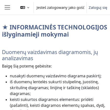
Przejdź do głównej zawartości
Jesteś zalogowany jako gość
Zaloguj się
Panel boczny
★ INFORMACINĖS TECHNOLOGIJOS
išlyginamieji mokymai
Przegląd sekcji
Duomenų vaizdavimas diagramomis, jų
analizavimas
Baigę šią potemę gebėsite:
nusakyti duomenų vaizdavimo diagrama paskirtį;
iš duomenų lentelės sukurti stulpelinę, juostinę,
skritulinę diagramas; linijinę ir taškinę (sklaidos)
diagramas;
keisti sukurtos diagramos elementus: pridėti
(pašalinti), keisti diagramos elementų spalvas, dydį,