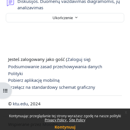
Diskusijos. Duomenų vaizdavimas diagramomis, jų
Forum
analizavimas
Ukończenie
Jesteś zalogowany jako gość (
Zaloguj się
)
Podsumowanie zasad przechowywania danych
Polityki
Pobierz aplikację mobilną
Przełącz na standardowy schemat graficzny
Otwórz indeks kursu
©
ktu.edu
, 2024
x
Kontynuując przeglądanie tej strony wyrażasz zgodę na nasze polityki
Privacy Policy
Site Policy
Wspierane przez
Moodle
Kontynuuj