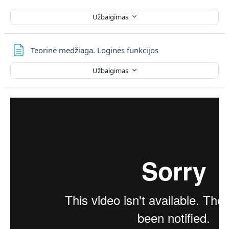
Užbaigimas
Puslapis
Teorinė medžiaga. Loginės funkcijos
Užbaigimas