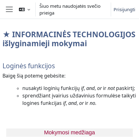
Pereiti į pagrindinį turinį
Šiuo metu naudojatės svečio
Prisijungti
prieiga
Šoninis skydelis
★ INFORMACINĖS TECHNOLOGIJOS
išlyginamieji mokymai
Dalies kontūras
Loginės funkcijos
Baigę šią potemę gebėsite:
nusakyti loginių funkcijų
if
,
and
,
or
ir
not
paskirtį;
sprendžiant įvairius uždavinius formulėse taikyti
logines funkcijas
if
,
and
,
or
ir
no.
Mokymosi medžiaga