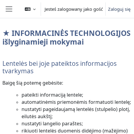
Przejdź do głównej zawartości
Jesteś zalogowany jako gość
Zaloguj się
Panel boczny
★ INFORMACINĖS TECHNOLOGIJOS
išlyginamieji mokymai
Przegląd sekcji
Lentelės bei joje pateiktos informacijos
tvarkymas
Baigę šią potemę gebėsite:
pateikti informaciją lentele;
automatinėmis priemonėmis formatuoti lentelę;
nustatyti pageidaujamą lentelės (stulpelio) plotį,
eilutės aukštį;
nustatyti langelio paraštes;
rikiuoti lentelės duomenis didėjimo (mažėjimo)