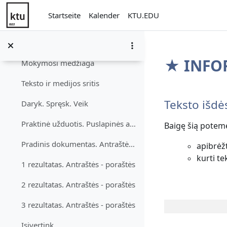
Studijuok. Stebėk. Mokykis
Zum Hauptinhalt
Startseite
Kalender
KTU.EDU
Diskusijos. Grafinių objektų įterpimas
Puslapinės antraštės ir poraštės
Einklappen
★ INFOR
Mokymosi medžiaga
Teksto ir medijos sritis
Abschnit
Teksto išdė
Daryk. Spręsk. Veik
Praktinė užduotis. Puslapinės antraštės ir poraštės
Baigę šią potem
Pradinis dokumentas. Antraštės - poraštės
apibrėžt
kurti tek
1 rezultatas. Antraštės - poraštės
2 rezultatas. Antraštės - poraštės
3 rezultatas. Antraštės - poraštės
Įsivertink