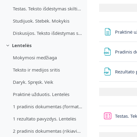
Testas. Teksto išdėstymas skiltimis
Studijuok. Stebėk. Mokykis
Praktinė u
Diskusijos. Teksto išdėstymas skiltimis
Lentelės
Einklappen
Pradinis d
Mokymosi medžiaga
Teksto ir medijos sritis
Rezultato 
Daryk. Spręsk. Veik
Praktinė užduotis. Lentelės
1 pradinis dokumentas (formatavimui). Lentelės
Testas. Te
1 rezultato pavyzdys. Lentelės
2 pradinis dokumentas (rikiavimui). Lentelės