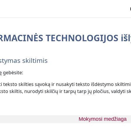
MACINĖS TECHNOLOGIJOS išl
tsübersicht
stymas skiltimis
ę gebėsite:
i teksto skilties sąvoką ir nusakyti teksto išdėstymo skiltimi
sto skiltis, nurodyti skilčių ir tarpų tarp jų pločius, valdyti ski
Mokymosi medžiaga