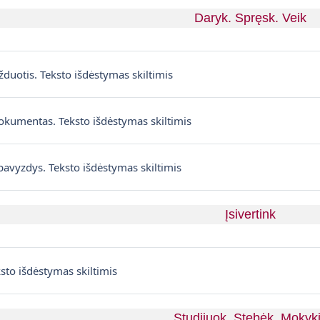
Daryk. Spręsk. Veik
Textseite
žduotis. Teksto išdėstymas skiltimis
Datei
okumentas. Teksto išdėstymas skiltimis
Datei
pavyzdys. Teksto išdėstymas skiltimis
Įsivertink
ksto išdėstymas skiltimis
Studijuok. Stebėk. Mokyk