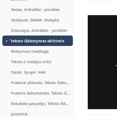
Testas. Antraštės - poraštės
Studijuok. Stebėk. Mokykis
Diskusijos. Antraštės - poraštės
Teksto išdėstymas skiltimis
Einklappen
Mokymosi medžiaga
Teksto ir medijos sritis
Daryk. Spręsk. Veik
Praktinė užduotis. Teksto išdėstymas skiltimis
Pradinis dokumentas. Teksto išdėstymas skiltimis
Rezultato pavyzdys. Teksto išdėstymas skiltimis
Įsivertink