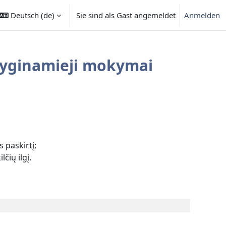
Deutsch ‎(de)‎
Sie sind als Gast angemeldet
Anmelden
yginamieji mokymai
s paskirtį;
lčių ilgį.