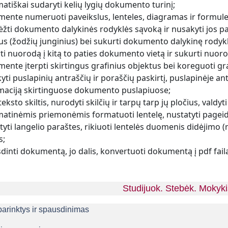
atiškai sudaryti kelių lygių dokumento turinį;
ente numeruoti paveikslus, lenteles, diagramas ir formu
ėžti dokumento dalykinės rodyklės sąvoką ir nusakyti jos pas
us (žodžių junginius) bei sukurti dokumento dalykinę rodykl
ti nuorodą į kitą to paties dokumento vietą ir sukurti nuorodą 
ente įterpti skirtingus grafinius objektus bei koreguoti gr
yti puslapinių antraščių ir poraščių paskirtį, puslapinėje ant
maciją skirtinguose dokumento puslapiuose;
teksto skiltis, nurodyti skilčių ir tarpų tarp jų pločius, valdyti s
atinėmis priemonėmis formatuoti lentelę, nustatyti pageidauj
tyti langelio paraštes, rikiuoti lentelės duomenis didėjimo (
s;
dinti dokumentą, jo dalis, konvertuoti dokumentą į pdf fail
Studijuok. Stebėk. Mokyki
parinktys ir spausdinimas