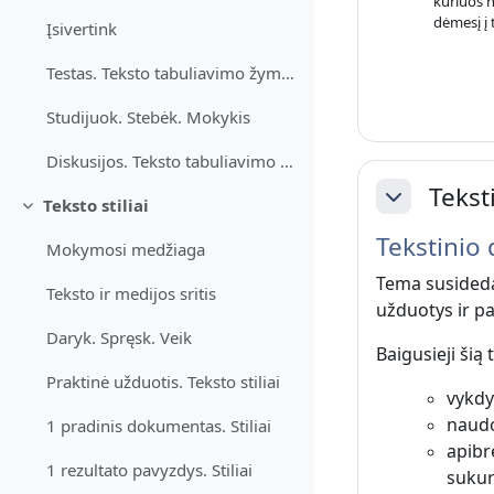
kuriuos n
dėmesį į 
Įsivertink
Testas. Teksto tabuliavimo žymės
Studijuok. Stebėk. Mokykis
Diskusijos. Teksto tabuliavimo žymės
Teks
Teksto stiliai
Sutraukti
Sutraukti
Tekstini
Mokymosi medžiaga
Tema susideda
Teksto ir medijos sritis
užduotys ir pa
Daryk. Spręsk. Veik
Baigusieji šią
Praktinė užduotis. Teksto stiliai
vykdy
naudo
1 pradinis dokumentas. Stiliai
apibrė
1 rezultato pavyzdys. Stiliai
sukurt