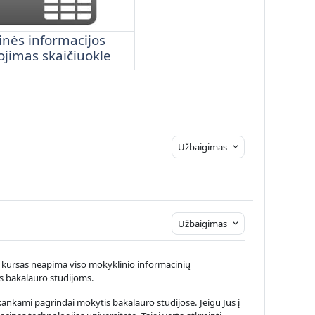
inės informacijos
jimas skaičiuokle
Užbaigimas
Užbaigimas
is kursas neapima viso mokyklinio informacinių
ms bakalauro studijoms.
pakankami pagrindai mokytis bakalauro studijose. Jeigu Jūs į