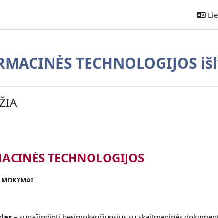
Liet
MACINĖS TECHNOLOGIJOS išl
ontūras
ŽIA
ACINĖS TECHNOLOGIJOS
I MOKYMAI
las
– supažindinti besimokančiuosius su skaitmeninės dokument