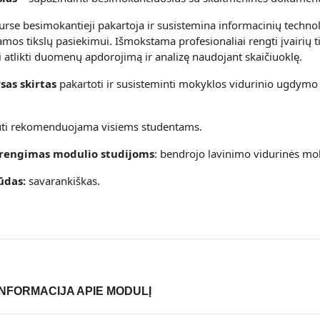
rse besimokantieji pakartoja ir susistemina informacinių technolo
amos tikslų pasiekimui. Išmokstama profesionaliai rengti įvairi
 atlikti duomenų apdorojimą ir analizę naudojant skaičiuoklę.
as skirtas
pakartoti ir susisteminti mokyklos vidurinio ugdymo
uti rekomenduojama visiems studentams.
irengimas modulio studijoms
: b
endrojo lavinimo vidurinės mok
ūdas:
savarankiškas.
INFORMACIJA APIE MODULĮ