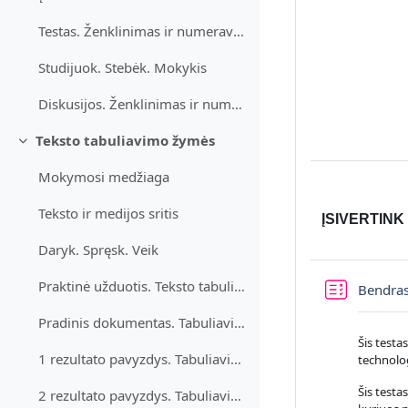
Testas. Ženklinimas ir numeravimas
Studijuok. Stebėk. Mokykis
Diskusijos. Ženklinimas ir numeravimas
Teksto tabuliavimo žymės
Sutraukti
Mokymosi medžiaga
Teksto ir medijos sritis
ĮSIVERTINK 
Daryk. Spręsk. Veik
Praktinė užduotis. Teksto tabuliavimo žymės
Bendrasi
Pradinis dokumentas. Tabuliavimas
Šis testa
1 rezultato pavyzdys. Tabuliavimo žymės
technolog
Šis testa
2 rezultato pavyzdys. Tabuliavimo žymės