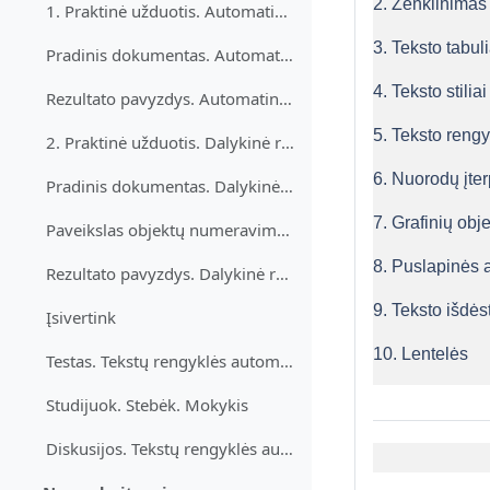
2. Ženklinimas
1. Praktinė užduotis. Automatinis turinys
3. Teksto tabu
Pradinis dokumentas. Automatinis turinys
4. Teksto stiliai
Rezultato pavyzdys. Automatinis turinys
5. Teksto reng
2. Praktinė užduotis. Dalykinė rodyklė ir objektų numeravimas
6. Nuorodų įt
Pradinis dokumentas. Dalykinė rodyklė ir objektų numeravimas
7. Grafinių obj
Paveikslas objektų numeravimui. Dalykinė rodyklė ir objektų numeravimas
8. Puslapinės a
Rezultato pavyzdys. Dalykinė rodyklė ir objektų numeravimas
9. Teksto išdės
Įsivertink
10. Lentelės
Testas. Tekstų rengyklės automatinės priemonės
Studijuok. Stebėk. Mokykis
Diskusijos. Tekstų rengyklės automatinės priemonės