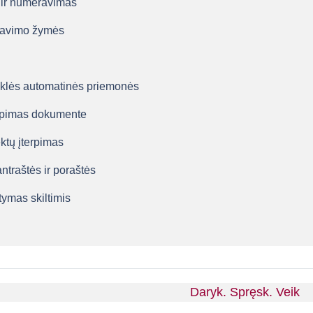
 ir numeravimas
liavimo žymės
yklės automatinės priemonės
erpimas dokumente
ektų įterpimas
ntraštės ir poraštės
tymas skiltimis
Daryk. Spręsk. Veik