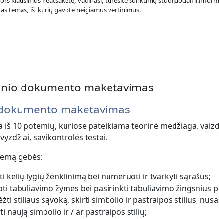
ors klausimus neatsakėte, vadinasi, turėsite sunkumų studijuodami Informaci
tas temas, iš kurių gavote neigiamus vertinimus.
tinio dokumento maketavimas
o dokumento maketavimas
 iš 10 potemių, kuriose pateikiama teorinė medžiaga, vaizdi
vyzdžiai, savikontrolės testai.
 temą gebės:
ti kelių lygių ženklinimą bei numeruoti ir tvarkyti sąrašus;
ti tabuliavimo žymes bei pasirinkti tabuliavimo žingsnius p
žti stiliaus sąvoką, skirti simbolio ir pastraipos stilius, nusa
i naują simbolio ir / ar pastraipos stilių;