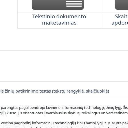
Tekstinio dokumento
Skait
maketavimas
apdoro
s žinių patikrinimo testas (tekstų rengyklė, skaičiuoklė)
s parengtas pagal bendrojo lavinimo informacinių technologijų žinių lygį. Š
ijų kurso. Jis orientuotas į svarbiausius skyrius, reikalingus universitetinė
s vertina pagrindinį informacinių technologijų žinių bazinį lygį, t. y. ar yra 