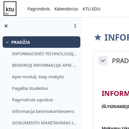
Pereiti į pagrindinį turinį
Pagrindinis
Kalendorius
KTU.EDU
★ INFOR
PRADŽIA
Sutraukti
Dalies k
INFORMACINĖS TECHNOLOGIJOS IŠLYGINAMIEJI MOKYMAIMo...
PRAD
Sutraukti
BENDROJI INFORMACIJA APIE MODULĮ
Apie modulį. Kaip mokytis
Pagalba studentui
INFORM
Pagrindinės sąvokos
IŠLYGINAMIEJ
Informacija besimokantiesiems
DOKUMENTO MAKETAVIMAS IR SKAITMENINĖS INFORMACIJOS...
Mokymų tiks