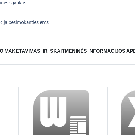
Žodynas
inės sąvokos
Diskusijų forumas
cija besimokantiesiems
 MAKETAVIMAS  IR  SKAITMENINĖS INFORMACIJOS AP