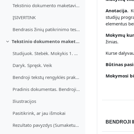
Tekstinio dokumento maketavimas Skaitinės informac...
Anotacija.
Ku
studijų progr
ĮSIVERTINK
elementus bei
Bendrasis žinių patikrinimo testas (tekstų rengyklė, skaičiuoklė)
Mokymų kurs
Tekstinio dokumento maketavimas
žinias.
Sutraukti
Kurse dalyva
Studijuok. Stebėk. Mokykis 1. Bendrosios parinktys...
Būtinas pas
Daryk. Spręsk. Veik
Mokymosi b
Bendroji tekstų rengyklės praktinė užduotis.
Pradinis dokumentas. Bendroji tekstų rengyklės praktinė užduotis
Iliustracijos
Pasitikrink, ar jau išmokai
BENDROJI 
Rezultato pavyzdys (Sumaketuotas dokumentas)