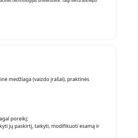
nes technologijas universitete. Taigi verta atkreipti
nė medžiaga (vaizdo įrašai), praktinės
agal poreikį;
kyti jų paskirtį, taikyti, modifikuoti esamą ir