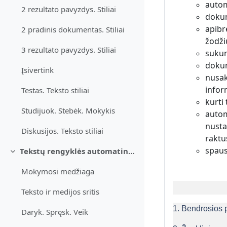
autom
2 rezultato pavyzdys. Stiliai
dokum
apibr
2 pradinis dokumentas. Stiliai
žodži
3 rezultato pavyzdys. Stiliai
sukur
dokum
Įsivertink
nusak
infor
Testas. Teksto stiliai
kurti 
Studijuok. Stebėk. Mokykis
autom
nusta
Diskusijos. Teksto stiliai
raktu
spaus
Tekstų rengyklės automatinės priemonės
Sutraukti
Mokymosi medžiaga
Teksto ir medijos sritis
1. Bendrosios 
Daryk. Spręsk. Veik