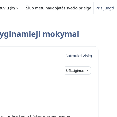
uvių ‎(lt)‎
Šiuo metu naudojatės svečio prieiga
Prisijungti
yginamieji mokymai
Sutraukti viską
Užbaigimas
acijos tvarkymo būdais ir priemonėmis.