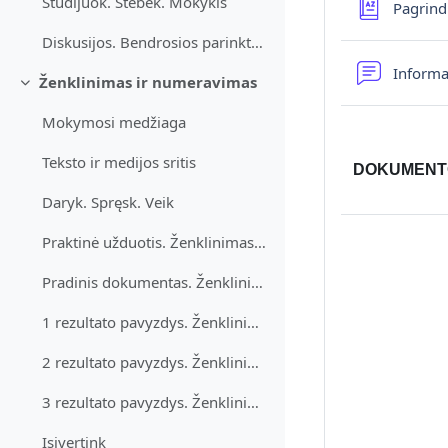
Studijuok. Stebėk. Mokykis
Pagrind
Diskusijos. Bendrosios parinktys ir spausdinimas
Informa
Ženklinimas ir numeravimas
Sutraukti
Mokymosi medžiaga
Teksto ir medijos sritis
DOKUMENTO
Daryk. Spręsk. Veik
Praktinė užduotis. Ženklinimas ir numeravimas
Pradinis dokumentas. Ženklinimas ir numeravimas
1 rezultato pavyzdys. Ženklinimas ir numeravimas
2 rezultato pavyzdys. Ženklinimas ir numeravimas
3 rezultato pavyzdys. Ženklinimas ir numeravimas
Įsivertink