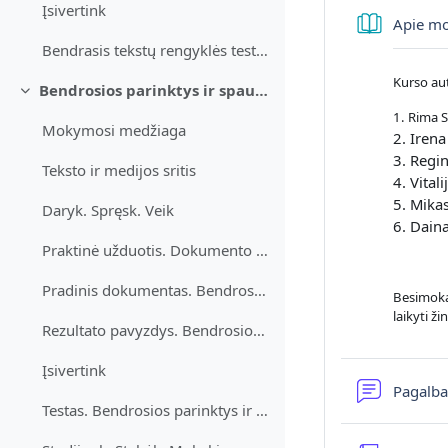
Įsivertink
Apie mo
Bendrasis tekstų rengyklės testas.
Kurso aut
Bendrosios parinktys ir spausdinimas
Sutraukti
1. Rima S
Mokymosi medžiaga
2. Iren
3. Regi
Teksto ir medijos sritis
4. Vitali
5. Mika
Daryk. Spręsk. Veik
6. Dain
Praktinė užduotis. Dokumento parinktys ir spausdinimas
Pradinis dokumentas. Bendrosios parinktys ir spausdinimas
Besimokan
laikyti ži
Rezultato pavyzdys. Bendrosios parinktys ir spausdinimas
Įsivertink
Pagalba
Testas. Bendrosios parinktys ir spausdinimas