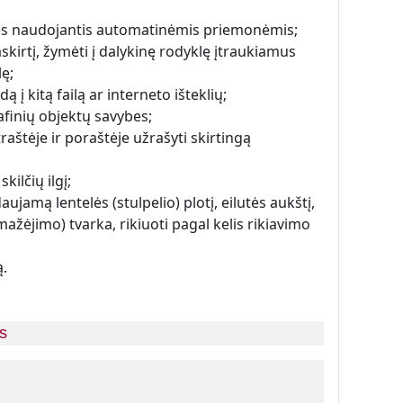
les naudojantis automatinėmis priemonėmis;
kirtį, žymėti į dalykinę rodyklę įtraukiamus
ę;
į kitą failą ar interneto išteklių;
afinių objektų savybes;
raštėje ir poraštėje užrašyti skirtingą
kilčių ilgį;
amą lentelės (stulpelio) plotį, eilutės aukštį,
mažėjimo) tvarka, rikiuoti pagal kelis rikiavimo
ą.
s 