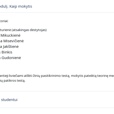
Knyga
dulį. Kaip mokytis
oriai:
turienė (atsakingas dėstytojas)
a Mikuckienė
na Misevičienė
ja Jakštienė
s Binkis
a Gudonienė
tieji kviečiami atlikti žinių pasitikrinimo testą, mokytis pateiktą teorinę 
nių patikros testą.
Diskusijų forumas
 studentui