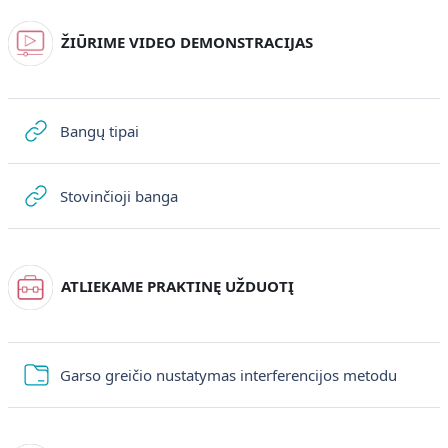
ŽIŪRIME VIDEO DEMONSTRACIJAS
URL (веб-посилання)
Bangų tipai
URL (веб-посилання)
Stovinčioji banga
ATLIEKAME PRAKTINĘ UŽDUOTĮ
Тека
Garso greičio nustatymas interferencijos metodu