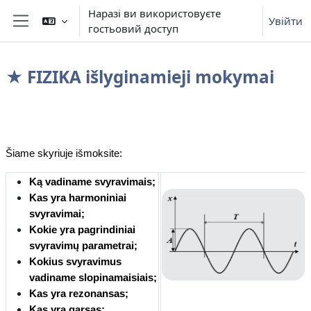
Перейти до головного вмісту
Наразі ви використовуєте
Увійти
гостьовий доступ
Бокова панель
★ FIZIKA išlyginamieji mokymai
Схема розділу
Šiame skyriuje išmoksite:
Ką vadiname svyravimais
;
Kas yra harmoniniai
svyravimai
;
Kokie yra pagrindiniai
svyravimų parametrai
;
Kokius svyravimus
vadiname slopinamaisiais
;
Kas yra rezonansas
;
Kas yra garsas
;