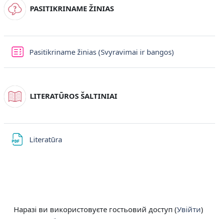
PASITIKRINAME ŽINIAS
Тест
Pasitikriname žinias (Svyravimai ir bangos)
LITERATŪROS ŠALTINIAI
Файл
Literatūra
Наразі ви використовуєте гостьовий доступ (
Увійти
)