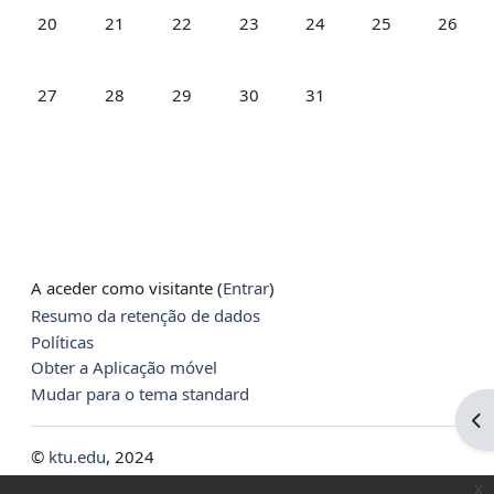
Sem eventos, segunda-feira, 20 de julho
Sem eventos, terça-feira, 21 de julho
Sem eventos, quarta-feira, 22 de julho
Sem eventos, quinta-feira, 23 de j
Sem eventos, sexta-feira, 
Sem eventos, sáb
Sem eve
20
21
22
23
24
25
26
Sem eventos, segunda-feira, 27 de julho
Sem eventos, terça-feira, 28 de julho
Sem eventos, quarta-feira, 29 de julho
Sem eventos, quinta-feira, 30 de j
Sem eventos, sexta-feira, 
27
28
29
30
31
A aceder como visitante (
Entrar
)
Resumo da retenção de dados
Políticas
Obter a Aplicação móvel
Mudar para o tema standard
Abr
©
ktu.edu
, 2024
x