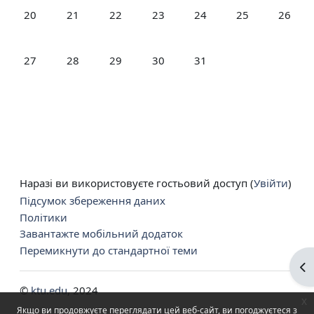
Немає подій, понеділок, 20 липня
Немає подій, вівторок, 21 липня
Немає подій, середу, 22 липня
Немає подій, четвер, 23 липня
Немає подій, пʼятницю,
Немає подій, су
Немає п
20
21
22
23
24
25
26
Немає подій, понеділок, 27 липня
Немає подій, вівторок, 28 липня
Немає подій, середу, 29 липня
Немає подій, четвер, 30 липня
Немає подій, пʼятницю,
27
28
29
30
31
Наразі ви використовуєте гостьовий доступ (
Увійти
)
Підсумок збереження даних
Політики
Завантажте мобільний додаток
Перемикнути до стандартної теми
Ві
©
ktu.edu
, 2024
x
Якщо ви продовжуєте переглядати цей веб-сайт, ви погоджуєтеся з