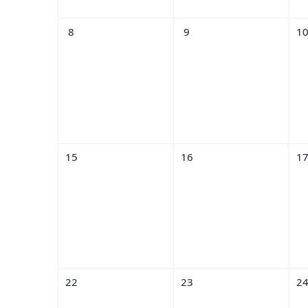
Nav notikumu, pirmdiena, 8. jūnijs
Nav notikumu, otrdiena, 9. j
Nav
8
9
1
Nav notikumu, pirmdiena, 15. jūnijs
Nav notikumu, otrdiena, 16.
Nav
15
16
1
Nav notikumu, pirmdiena, 22. jūnijs
Nav notikumu, otrdiena, 23.
Nav
22
23
2