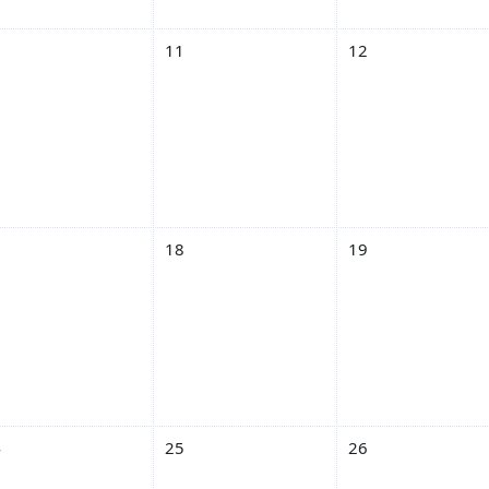
ūnijs
 notikumu, trešdiena, 10. jūnijs
Nav notikumu, ceturtdiena, 11. jūnijs
Nav notikumu, piekt
0
11
12
 jūnijs
 notikumu, trešdiena, 17. jūnijs
Nav notikumu, ceturtdiena, 18. jūnijs
Nav notikumu, piekt
7
18
19
 jūnijs
 notikumu, trešdiena, 24. jūnijs
Nav notikumu, ceturtdiena, 25. jūnijs
Nav notikumu, piekt
4
25
26