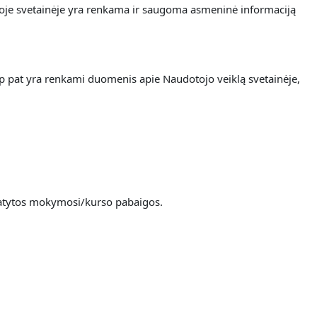
ioje svetainėje yra renkama
ir saugoma asmeninė informaciją
ip pat yra renkami duomenis apie Naudotojo veiklą svetainėje,
umatytos mokymosi/kurso pabaigos.