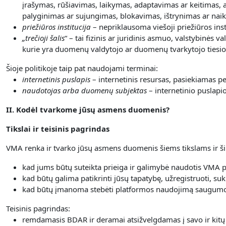
įrašymas, rūšiavimas, laikymas, adaptavimas ar keitimas, a
palyginimas ar sujungimas, blokavimas, ištrynimas ar nai
priežiūros institucija
– nepriklausoma viešoji priežiūros inst
„
trečioji šalis
“ – tai fizinis ar juridinis asmuo, valstybinės
kurie yra duomenų valdytojo ar duomenų tvarkytojo tiesiog
Šioje politikoje taip pat naudojami terminai:
internetinis puslapis
– internetinis resursas, pasiekiamas 
naudotojas arba duomenų subjektas
– internetinio puslapi
II. Kodėl tvarkome jūsų asmens duomenis?
Tikslai ir teisinis pagrindas
VMA renka ir tvarko jūsų asmens duomenis šiems tikslams ir ši
kad jums būtų suteikta prieiga ir galimybė naudotis VMA 
kad būtų galima patikrinti jūsų tapatybę, užregistruoti, suk
kad būtų įmanoma stebėti platformos naudojimą saugumo 
Teisinis pagrindas:
remdamasis BDAR ir deramai atsižvelgdamas į savo ir kitų