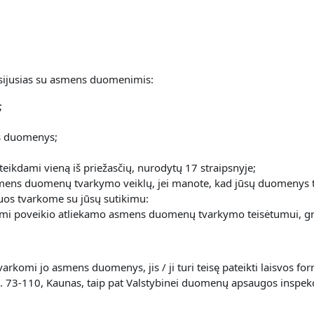
 susijusias su asmens duomenimis:
;
ns duomenys;
pateikdami vieną iš priežasčių, nurodytų 17 straipsnyje;
l asmens duomenų tvarkymo veiklų, jei manote, kad jūsų duomenys t
uriuos tvarkome su jūsų sutikimu:
ydami poveikio atliekamo asmens duomenų tvarkymo teisėtumui, g
 tvarkomi jo asmens duomenys, jis / ji turi teisę pateikti laisv
. 73-110, Kaunas, taip pat Valstybinei duomenų apsaugos inspekcija