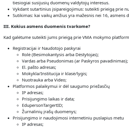
tiesiogiai susijusių duomenų valdytojų interesus.
Vykdant sutartinius įsipareigojimus: suteikti prieigą prie
Sutikimas: kai vaikų amžius yra mažesnis nei 16, asmens du
III. Kokius asmens duomenis tvarkome?
Kad galėtume suteikti jums prieigą prie VMA mokymo platformo
Registracijai ir Naudotojo paskyrai
Rolė (Besimokantysis arba Dėstytojas);
Vardas arba Pseudonimas (ar Paskyros pavadinimas);
El. pašto adresas;
Mokykla/Institucija ir klasė/lygis;
Nuotrauka arba Video;
Platformos palaikymui ir dėl saugumo priežasčių
IP adresas;
Prisijungimo laikas ir data;
EdupersonTargertID;
Žurnalinių įrašų duomenys;
Prisijungimo ir naudojimosi internetiniu puslapius metu
IP adresas;