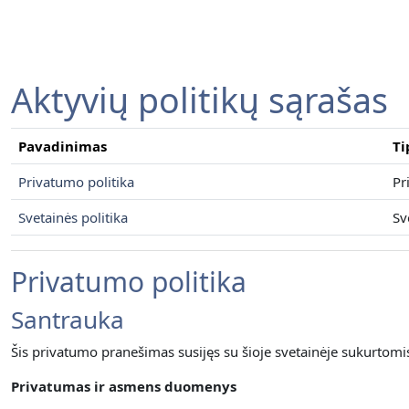
Pereiti į pagrindinį turinį
Aktyvių politikų sąrašas
Pavadinimas
Ti
Privatumo politika
Pr
Svetainės politika
Sv
Privatumo politika
Santrauka
Šis privatumo pranešimas susijęs su šioje svetainėje sukurtom
Privatumas ir asmens duomenys