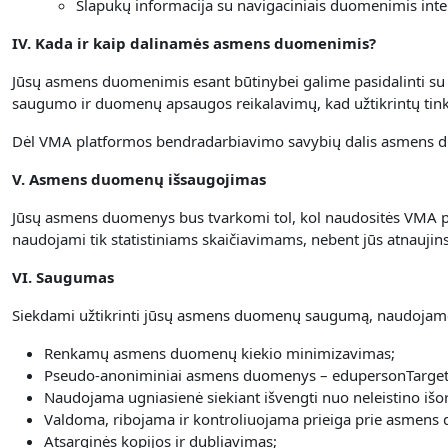
Slapukų informacija su navigaciniais duomenimis inte
IV. Kada ir kaip dalinamės asmens duomenimis?
Jūsų asmens duomenimis esant būtinybei galime pasidalinti su ap
saugumo ir duomenų apsaugos reikalavimų, kad užtikrintų t
Dėl VMA platformos bendradarbiavimo savybių dalis asmens d
V. Asmens duomenų išsaugojimas
Jūsų asmens duomenys bus tvarkomi tol, kol naudositės VMA pl
naudojami tik statistiniams skaičiavimams, nebent jūs atnauji
VI. Saugumas
Siekdami užtikrinti jūsų asmens duomenų saugumą, naudojame
Renkamų asmens duomenų kiekio minimizavimas;
Pseudo-anoniminiai asmens duomenys – edupersonTarget
Naudojama ugniasienė siekiant išvengti nuo neleistino išor
Valdoma, ribojama ir kontroliuojama prieiga prie asmens
Atsarginės kopijos ir dubliavimas;