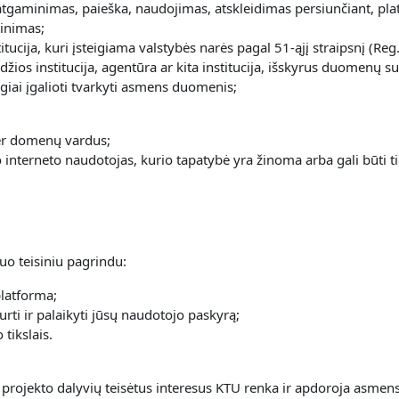
tgaminimas, paieška, naudojimas, atskleidimas persiunčiant, plat
kinimas;
itucija, kuri įsteigiama valstybės narės pagal 51-ąjį straipsnį (Re
 valdžios institucija, agentūra ar kita institucija, išskyrus duome
iai įgalioti tvarkyti asmens duomenis;
per domenų vardus;
o interneto naudotojas, kurio tapatybė yra žinoma arba gali būti tie
uo teisiniu pagrindu:
platforma;
urti ir palaikyti jūsų naudotojo paskyrą;
tikslais.
 projekto dalyvių teisėtus interesus KTU renka ir apdoroja asme