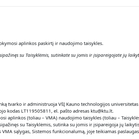
okymosi aplinkos paskirtį ir naudojimo taisykles.
ipažinęs su Taisyklėmis, sutinkate su jomis ir įsipareigojate jų laikyt
ką tvarko ir administruoja VšĮ Kauno technologijos universitetas
jo kodas LT119505811, el. pašto adresas ktu@ktu.lt.
i aplinkos (toliau – VMA) naudojimo taisykles (toliau – Taisyklės
pažinęs su Taisyklėmis, sutinka su jomis ir įsipareigoja jų laikytis
cijos VMA sąlygas, Sistemos funkcionalumą, joje teikiamas paslaugas