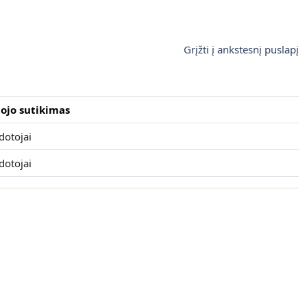
Grįžti į ankstesnį puslapį
ojo sutikimas
dotojai
dotojai