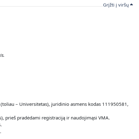
Grįžti į viršų
is.
 (toliau – Universitetas), juridinio asmens kodas 111950581,
), prieš pradėdami registraciją ir naudojimąsi VMA.
.
.