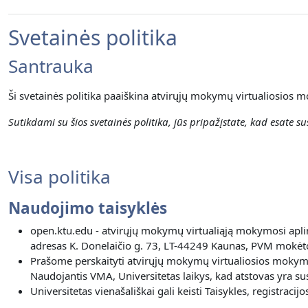
Svetainės politika
Santrauka
Ši svetainės politika paaiškina atvirųjų mokymų virtualiosios m
Sutikdami su šios svetainės politika, jūs pripažįstate, kad esate sus
Visa politika
Naudojimo taisyklės
open.ktu.edu - atvirųjų mokymų virtualiąją mokymosi aplin
adresas K. Donelaičio g. 73, LT-44249 Kaunas, PVM mokėto
Prašome perskaityti atvirųjų mokymų virtualiosios mokymos
Naudojantis VMA, Universitetas laikys, kad atstovas yra susi
Universitetas vienašališkai gali keisti Taisykles, registra