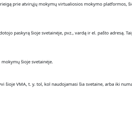
rieigą prie atvirųjų mokymų virtualiosios mokymo platformos, š
ojo paskyrą šioje svetainėje, pvz., vardą ir el. pašto adresą. Ta
jų mokymų šioje svetainėje.
 šioje VMA, t. y. t
ol, kol naudojamasi šia svetaine, arba iki n