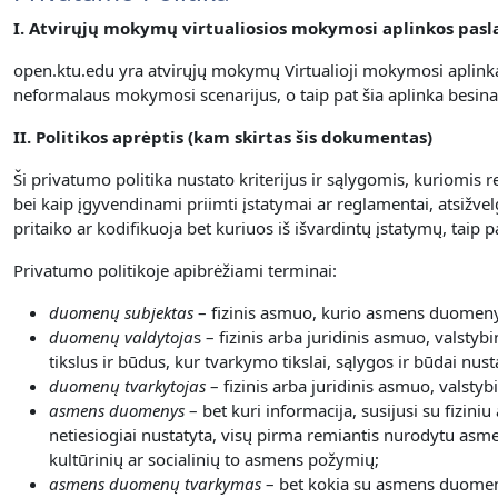
I. Atvirųjų mokymų virtualiosios mokymosi aplinkos pas
open.ktu.edu yra atvirųjų mokymų Virtualioji mokymosi aplinka
neformalaus mokymosi scenarijus, o taip pat šia aplinka besin
II. Politikos aprėptis (kam skirtas šis dokumentas)
Ši privatumo politika nustato kriterijus ir sąlygomis, kuriomi
bei kaip įgyvendinami priimti įstatymai ar reglamentai, atsižve
pritaiko ar kodifikuoja bet kuriuos iš išvardintų įstatymų, tai
Privatumo politikoje apibrėžiami terminai:
duomenų subjektas
– fizinis asmuo, kurio asmens duomenys
duomenų valdytoja
s – fizinis arba juridinis asmuo, valstyb
tikslus ir būdus, kur tvarkymo tikslai, sąlygos ir būdai nust
duomenų tvarkytojas
– fizinis arba juridinis asmuo, valsty
asmens duomenys
– bet kuri informacija, susijusi su fizini
netiesiogiai nustatyta, visų pirma remiantis nurodytu asme
kultūrinių ar socialinių to asmens požymių;
asmens duomenų tvarkymas
– bet kokia su asmens duomeni