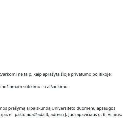
varkomi ne taip, kaip aprašyta šioje privatumo politikoje;
rindžiamam sutikimu iki atšaukimo.
os formos prašymą arba skundą Universiteto duomenų apsaugos
i, el. paštu ada@ada.lt, adresu J. Juozapavičiaus g. 6, Vilnius.