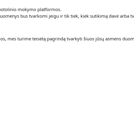
 nuotolinio mokymo platformos.
omenys bus tvarkomi jeigu ir tik tiek, kiek sutikimą davė arba tv
s, mes turime teisėtą pagrindą tvarkyti šiuos jūsų asmens duom