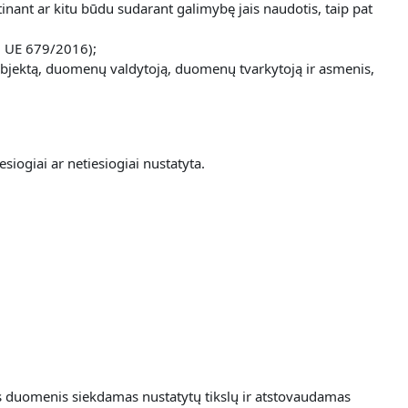
inant ar kitu būdu sudarant galimybę jais naudotis, taip pat
g. UE 679/2016);
nų subjektą, duomenų valdytoją, duomenų tvarkytoją ir asmenis,
siogiai ar netiesiogiai nustatyta.
ns duomenis siekdamas nustatytų tikslų ir atstovaudamas