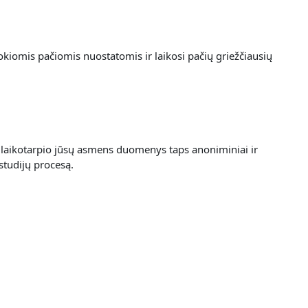
okiomis pačiomis nuostatomis ir laikosi pačių griežčiausių
laikotarpio jūsų asmens duomenys taps anoniminiai ir
studijų procesą.