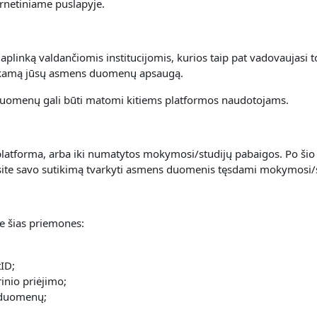
rnetiniame puslapyje.
linką valdančiomis institucijomis, kurios taip pat vadovaujasi t
inkamą jūsų asmens duomenų apsaugą.
uomenų gali būti matomi kitiems platformos naudotojams.
atforma, arba iki numatytos mokymosi/studijų pabaigos. Po šio 
nsite savo sutikimą tvarkyti asmens duomenis tęsdami mokymosi/
 šias priemones:
ID;
inio priėjimo;
 duomenų;