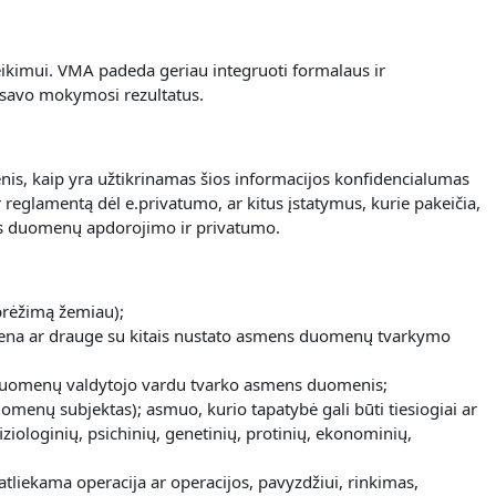
eikimui.
VMA padeda geriau integruoti formalaus ir
 savo mokymosi rezultatus.
nis, kaip yra užtikrinamas šios informacijos konfidencialumas
reglamentą dėl e.privatumo, ar kitus įstatymus, kurie pakeičia,
mens duomenų apdorojimo ir privatumo.
brėžimą žemiau);
uri viena ar drauge su kitais nustato asmens duomenų tvarkymo
kuri duomenų valdytojo vardu tvarko asmens duomenis;
duomenų subjektas); asmuo, kurio tapatybė gali būti tiesiogiai ar
iologinių, psichinių, genetinių, protinių, ekonominių,
ekama operacija ar operacijos, pavyzdžiui, rinkimas,