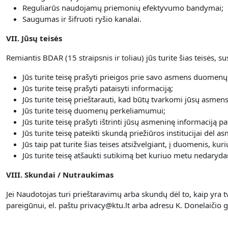
Reguliarūs naudojamų priemonių efektyvumo bandymai;
Saugumas ir šifruoti ryšio kanalai.
VII. Jūsų teisės
Remiantis BDAR (15 straipsnis ir toliau) jūs turite šias teisės,
Jūs turite teisę prašyti prieigos prie savo asmens duomenų
Jūs turite teisę prašyti pataisyti informaciją;
Jūs turite teisę prieštarauti, kad būtų tvarkomi jūsų asme
Jūs turite teisę duomenų perkeliamumui;
Jūs turite teisę prašyti ištrinti jūsų asmeninę informaciją 
Jūs turite teisę pateikti skundą priežiūros institucijai dė
Jūs taip pat turite šias teises atsižvelgiant, į duomenis, k
Jūs turite teisę atšaukti sutikimą bet kuriuo metu nedar
VIII. Skundai / Nutraukimas
Jei Naudotojas turi prieštaravimų arba skundų dėl to, kaip yra
pareigūnui, el. paštu privacy@ktu.lt arba adresu K. Donelaičio g