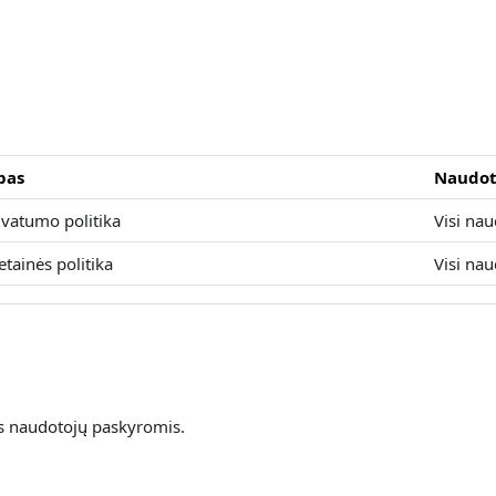
pas
Naudot
ivatumo politika
Visi nau
etainės politika
Visi nau
is naudotojų paskyromis.